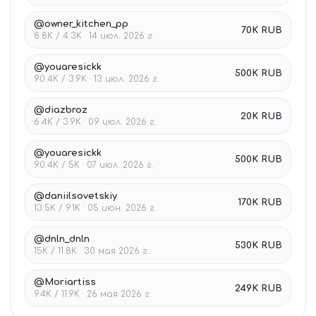
@owner_kitchen_pp
70K RUB
8.8K / 4.3K · 14 июл. 2026 г.
@youaresickk
500K RUB
90.4K / 3.9K · 13 июл. 2026 г.
@diazbroz
20K RUB
6.4K / 3.9K · 09 июл. 2026 г.
@youaresickk
500K RUB
90.4K / 5K · 07 июл. 2026 г.
@daniilsovetskiy
170K RUB
13.5K / 9.1K · 05 июн. 2026 г.
@dnln_dnln
530K RUB
15K / 11.8K · 30 мая 2026 г.
@Moriartiss
249K RUB
9.4K / 11.9K · 26 мая 2026 г.