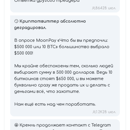
Ответка другого трейдера
864
28 июл.
🙄
Криптотвиттер абсолютно
деградировал.
В опросе MoonPay «Что бы вы предпочли:
$500 000 или 10 BTC» большинство выбрало
$500 000!
Мы крайне обеспокоены тем, сколько людей
выбирают сумму в 500 000 долларов. Ведь 10
биткоинов стоят $650 000, и вы можете
буквально сразу же продать их и делать с
деньгами всё, что захотите.
Нам ещё есть над чем поработать.
1.2K
28 июл.
🤩 Кремль продолжает контакт с Telegram