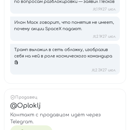
по вопросам разблокировки — заявил Песков
1.9K
27 июл.
Илон Маск говорит, что понятия не имеет,
почему акции SpaceX падают.
2.1K
27 июл.
Трамп выложил в сеть обложку, изобразив
себя на ней в роле космического командира
🗿
2.3K
27 июл.
Продавец
@
Oploklj
Контакт с продавцом идёт через
Telegram.