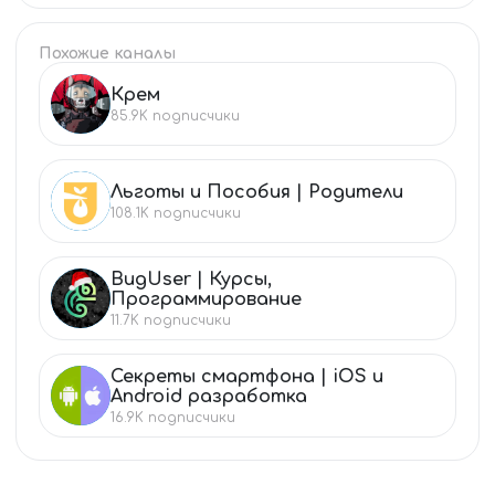
Похожие каналы
Крем
КР
85.9K
подписчики
Льготы и Пособия | Родители
ЛЬ
108.1K
подписчики
BugUser | Курсы,
BU
Программирование
11.7K
подписчики
Секреты смартфона | iOS и
СЕ
Android разработка
16.9K
подписчики