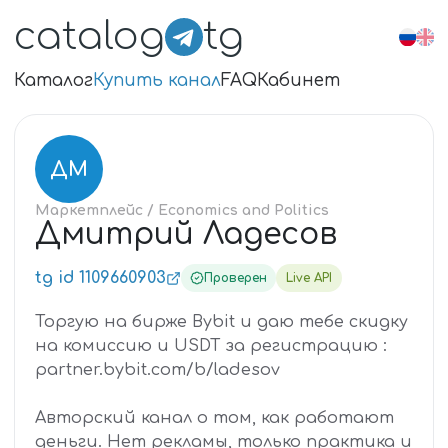
catalog
tg
Каталог
Купить канал
FAQ
Кабинет
ДМ
Маркетплейс
/ Economics and Politics
Дмитрий Ладесов
tg id 1109660903
Проверен
Live API
Торгую на бирже Bybit и даю тебе скидку
на комиссию и USDT за регистрацию :
partner.bybit.com/b/ladesov
Авторский канал о том, как работают
деньги. Нет рекламы, только практика и