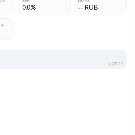
тры
ERR
Цена
0.0%
-- RUB
тр
215.3K