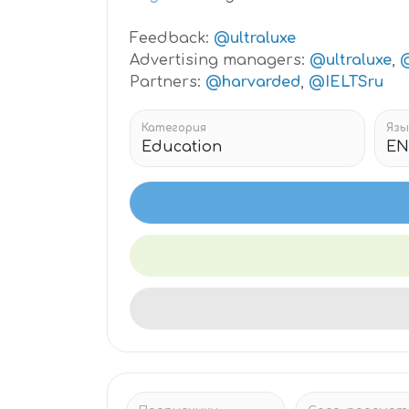
Feedback:
@ultraluxe
Advertising managers:
@ultraluxe
,
Partners:
@harvarded
,
@IELTSru
Категория
Язы
Education
EN