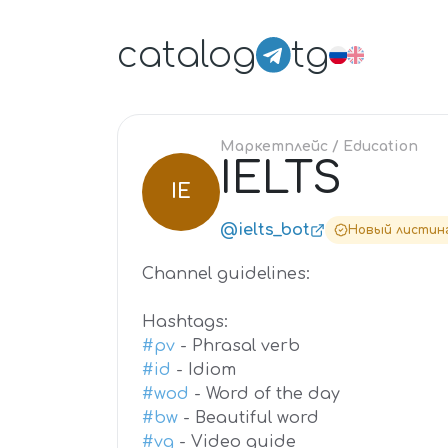
catalog
tg
Маркетплейс
/ Education
IELTS
IE
@ielts_bot
Новый листин
Channel guidelines:
Hashtags:
#pv
- Phrasal verb
#id
- Idiom
#wod
- Word of the day
#bw
- Beautiful word
#vg
- Video guide