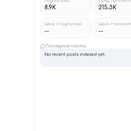
Подписчики
Сред. просмо
8.9K
215.3K
Цена / подписчик
Цена / просмо
--
--
Последние посты
No recent posts indexed yet.