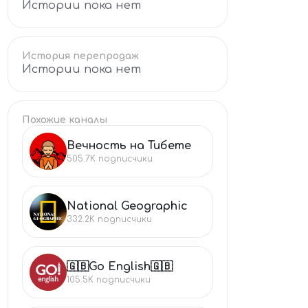
Истории пока нет
История перепродаж
Истории пока нет
Похожие каналы
Вечность на Тибете
ВЕ
505.7K
подписчики
National Geographic
NA
332.2K
подписчики
🇬🇧Go English🇬🇧
🇬
105.5K
подписчики