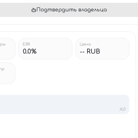
Подтвердить владельца
тры
ERR
Цена
0.0%
-- RUB
тр
0