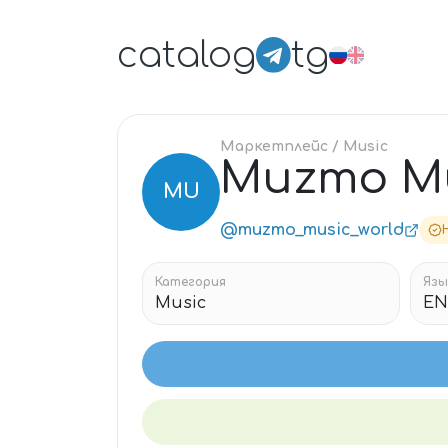
catalog
tg
Маркетплейс
/ Music
Muzmo Mu
MU
@muzmo_music_world
Категория
Язы
Music
EN