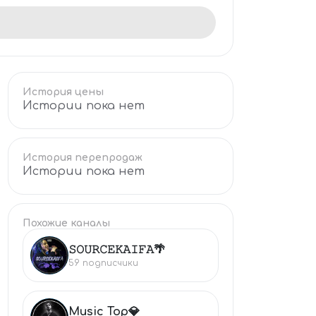
История цены
Истории пока нет
История перепродаж
Истории пока нет
Похожие каналы
𝚂𝙾𝚄𝚁𝙲𝙴𝙺𝙰𝙸𝙵𝙰🌴
𝚂
59
подписчики
Music Top💎