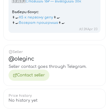
🇸🇪🇸🇷
Ставишь 16₽ — выводишь 30к
Выбери бонус:
👨‍🍳
X5 к первому депу
👨‍🍳
👨‍🍳
Возврат проигрыша
👨‍🍳
1.2K
Apr 23
Seller
@
oleginc
Seller contact goes through Telegram.
Contact seller
Price history
No history yet