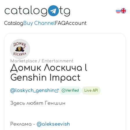
catalog
tg
Catalog
Buy Channel
FAQ
Account
ДО
Marketplace
/ Entertainment
Домик Лоскича l
Genshin Impact
@loskych_genshin
Verified
Live API
Здесь любят Геншин
Реклама -
@aIekseevish