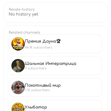
Resale history
No history yet
Related channels
Премия Дауна🏆
ПР
44.1K
subscribers
Шальная Императрица
ША
11
subscribers
Похотливый мир
ПО
1.7K
subscribers
Улыбатор
УЛ