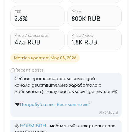
ERR
Price
2.6%
800K RUB
Price / subscriber
Price / view
47.5 RUB
1.8K RUB
Metrics updated
:
May 08, 2026
Recent posts
Сейчас протестировали командой
канала,действительно заработало с
мобильного:), пишу щас с улицы где глушат🥰
"❤️
Попробуй и ты, бесплатно же
"
76
May 8
🚀
НОРМ ВПН
– мобильный интернет снова