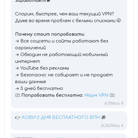
заработает
!🔥
Спорим, быстрее, чем ваш текущий VPN?
Даже во время проблем с белыми списками 🤭
Почему стоит попробовать:
→ Все соцсети и сайты работают без
ограничений
→ Обходим не работающий мобильный
интернет
→ YouTube без рекламы
→ Безопасно: не собирает и не продаёт
ваши данные
→ 3 дней бесплатно
👉🏻
Попробовать бесплатно:
Норм VPN
👍🏻
111
May 8
👉
ЛОВИ 2 ДНЯ БЕСПЛАТНОГО ВПН
🎁
362
May 4