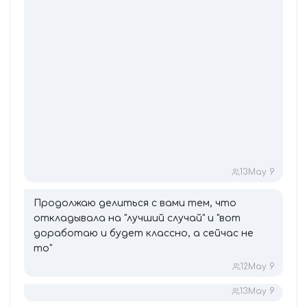
13
May 9
Продолжаю делиться с вами тем, что
откладывала на "лучший случай" и "вот
доработаю и будет классно, а сейчас не
то"
12
May 9
13
May 9