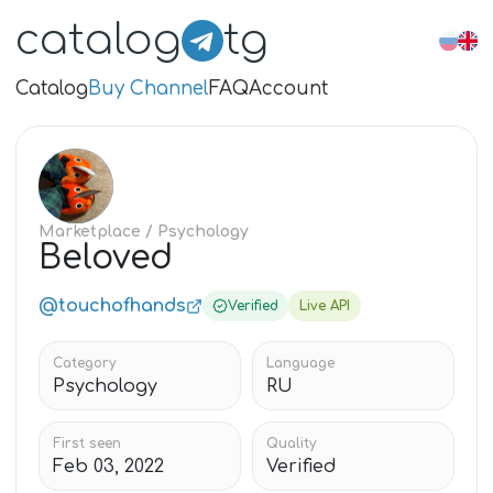
catalog
tg
Catalog
Buy Channel
FAQ
Account
BE
Marketplace
/ Psychology
Beloved
@touchofhands
Verified
Live API
Category
Language
Psychology
RU
First seen
Quality
Feb 03, 2022
Verified