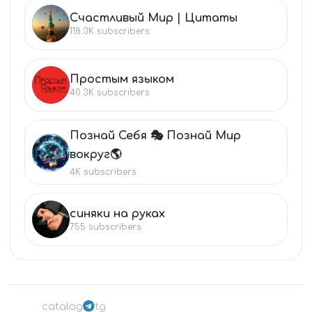
Счастливый Мир | Цитаты
СЧ
118.3K
subscribers
Простым языком
ПР
40.3K
subscribers
Познай Себя 🎭 Познай Мир
ПО
вокруг🌎
4K
subscribers
синяки на руках
СИ
755
subscribers
catalog
tg