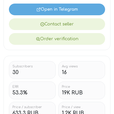
Open in Telegram
Contact seller
Order verification
Subscribers
Avg views
30
16
ERR
Price
53.3%
19K RUB
Price / subscriber
Price / view
633.3 RUB
1.2K RUB