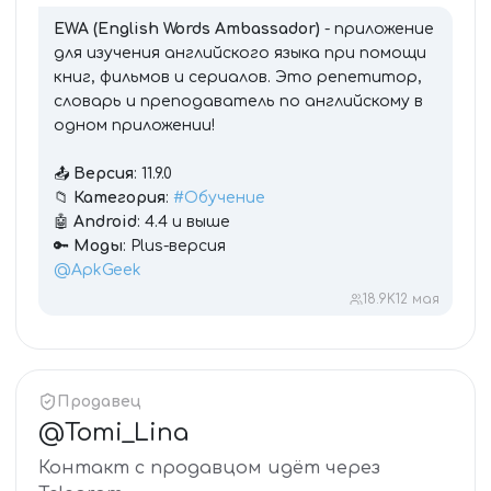
EWA (English Words Ambassador)
- приложение
для изучения английского языка при помощи
книг, фильмов и сериалов. Это репетитор,
словарь и преподаватель по английскому в
одном приложении!
📤
Версия
:
11.9.0
📁
Категория
:
#Обучение
🤖
Android
: 4.4 и выше
🔑
Моды
: Plus-версия
@ApkGeek
18.9K
12 мая
Продавец
@
Tomi_Lina
Контакт с продавцом идёт через