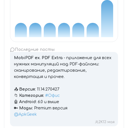
Последние посты
MobiPDF ex
.
PDF Extra
- приложение для всех
нужных манипуляций над PDF-файлами:
сканирование, редактирование,
конвертация и прочее.
📤
Версия:
11.14.270427
📁
Категория:
#Офис
🤖
Android:
6.0 и выше
🔑
Моды:
Premium версия
@ApkGeek
2K
13 мая