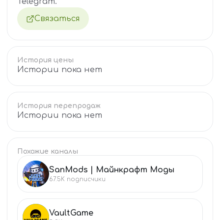
Telegram.
Связаться
История цены
Истории пока нет
История перепродаж
Истории пока нет
Похожие каналы
SanMods | Майнкрафт Моды
SA
67.5K
подписчики
VaultGame
VA