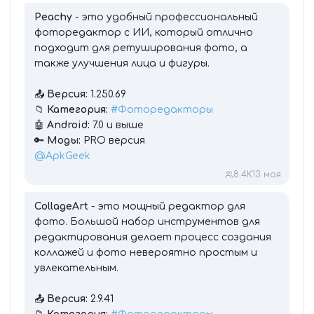
Peachy
- это удобный профессиональный
фоторедактор с ИИ, который отлично
подходит для ретуширования фото, а
также улучшения лица и фигуры.
📤
Версия:
1.250.69
📁
Категория:
#Фоторедакторы
🤖
Android:
7.0 и выше
🔑
Моды:
PRO версия
@ApkGeek
8.4K
13 мая
CollageArt
- это мощный редактор для
фото. Большой набор инструментов для
редактирования делает процесс создания
коллажей и фото невероятно простым и
увлекательным.
📤
Версия:
2.9.41