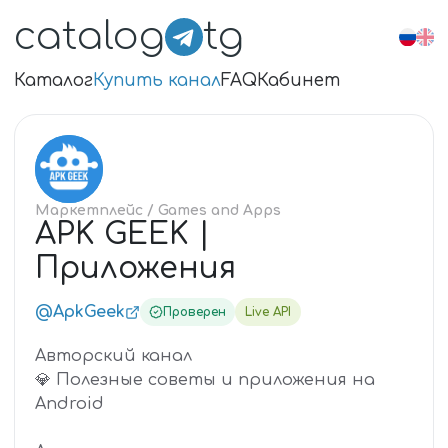
catalog
tg
Каталог
Купить канал
FAQ
Кабинет
AP
Маркетплейс
/ Games and Apps
APK GEEK |
Приложения
@ApkGeek
Проверен
Live API
Авторский канал
💎 Полезные советы и приложения на
Android