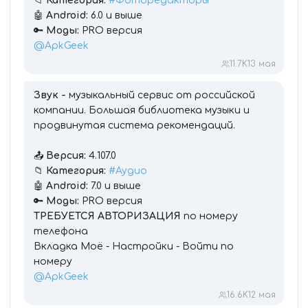
📁
Категория:
#Фоторедакторы
🤖
Android:
6.0 и выше
🔑
Моды:
PRO версия
@ApkGeek
11.7K
13 мая
Звук -
музыкальный сервис от российской
компании. Большая библиотека музыки и
продвинутая система рекомендаций.
📤
Версия:
4.107.0
📁
Категория:
#Аудио
🤖
Android:
7.0 и выше
🔑
Моды:
PRO версия
ТРЕБУЕТСЯ АВТОРИЗАЦИЯ
по номеру
телефона
Вкладка Моё - Настройки - Войти по
номеру
@ApkGeek
16.6K
12 мая