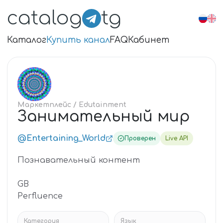
catalog
tg
Каталог
Купить канал
FAQ
Кабинет
ЗА
Маркетплейс
/ Edutainment
Занимательный мир
@Entertaining_World
Проверен
Live API
Познавательный контент
GB
Perfluence
Категория
Язык