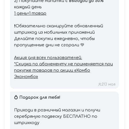
2) Покупайте напитки
с выгодой до 50%
каждый день
1 день=1 товар
❗️Обязательно сканируйте обновленный
штрихкод из мобильных приложений
Делайте покупки ежедневно, чтобы
пропущенные дни не сгорали 💚
Акция для всех пользователей.
*Скидка по абонементу не применяется при
покупке товаров по акции «Комбо
Экономбо»
2
13 мая
💍
Подарок для тебя!
Приходи в розничный магазин и получи
серебряную подвеску БЕСПЛАТНО по
штрихкоду