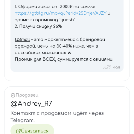
1. Оформи заказ от 3000₽ по ссылке
https://gtblg.ru/mpvqJ?erid=2SDnjeVAJZY
и
примени промокод `tjuesb`
2.
Получи скидку 26%
USmall
– это маркетплейс с брендовой
одеждой, цены на 30-40% ниже, чем в
российских магазинах 🔥
Промик для ВСЕХ, суммируется с акциями.
7
9 мая
Продавец
@
Andrey_R7
Контакт с продавцом идёт через
Telegram.
Связаться