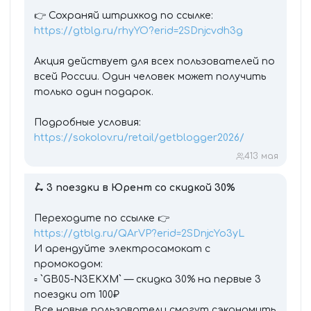
👉 Сохраняй штрихкод по ссылке:
https://gtblg.ru/rhyYO?erid=2SDnjcvdh3g
Акция действует для всех пользователей по
всей России. Один человек может получить
только один подарок.
Подробные условия:
https://sokolov.ru/retail/getblogger2026/
4
13 мая
🛴
3 поездки в Юрент со скидкой 30%
Переходите по ссылке 👉
https://gtblg.ru/QArVP?erid=2SDnjcYo3yL
И арендуйте электросамокат с
промокодом:
▫️ `GB05-N3EKXM` — скидка 30% на первые 3
поездки от 100₽
Все новые пользователи смогут сэкономить