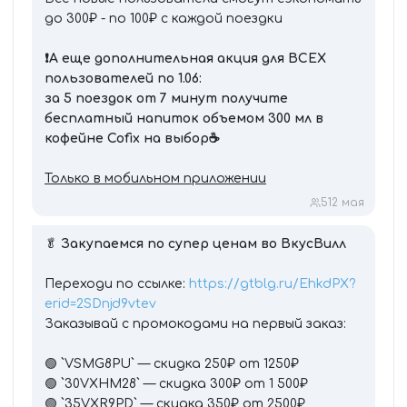
до 300₽ - по 100₽ с каждой поездки
❗️А еще дополнительная акция для ВСЕХ
пользователей по 1.06:
за 5 поездок от 7 минут получите
бесплатный напиток объемом 300 мл в
кофейне Cofix на выбор
☕️
Только в мобильном приложении
5
12 мая
🥬
Закупаемся по супер ценам во ВкусВилл
Переходи по ссылке:
https://gtblg.ru/EhkdPX?
erid=2SDnjd9vtev
Заказывай с промокодами на первый заказ:
🟢 `VSMG8PU` — скидка 250₽ от 1250₽
🟢 `30VXHM28` — скидка 300₽ от 1 500₽
🟢 `35VXR9PD` — скидка 350₽ от 2500₽