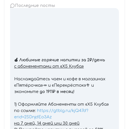
Последние посты
🍎
Любимые горячие напитки за 2₽/день
с абонементами от «Х5 Клуба»
Наслаждайтесь чаем и кофе в магазинах
«Пятёрочка»🥕 и «Перекрёсток»🥦 и
экономьте
до 1911₽ в месяц!
1) Оформляйте Абонементы от «Х5 Клуба»
по ссылке:
https://gtblg.ru/kjQ47d?
erid=2SDnjdEo3Az
на 7 дней, 14 дней или 30 дней