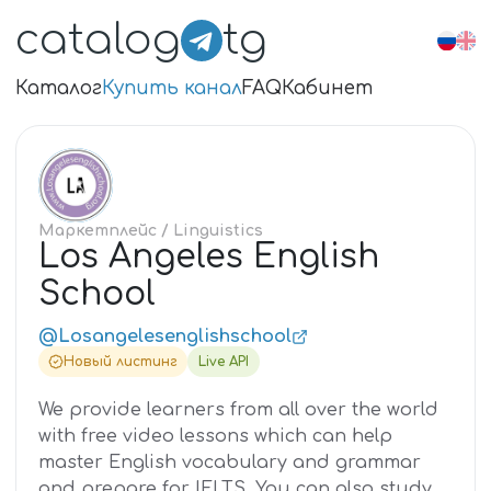
catalog
tg
Каталог
Купить канал
FAQ
Кабинет
LO
Маркетплейс
/ Linguistics
Los Angeles English
School
@Losangelesenglishschool
Новый листинг
Live API
We provide learners from all over the world
with free video lessons which can help
master English vocabulary and grammar
and prepare for IELTS. You can also study