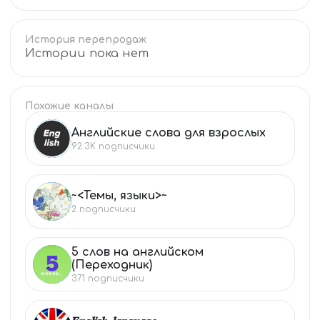
История перепродаж
Истории пока нет
Похожие каналы
Английские слова для взрослых
АН
92.3K
подписчики
~<Темы, языки>~
~<
2
подписчики
5 слов на английском
5
(Переходник)
371
подписчики