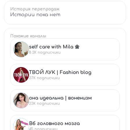
История перепродаж
Истории пока нет
Похожие каналы
self care with Mila 🌼
SE
8.2K
подписчики
ТВОЙ ЛУК | Fashion blog
ТВ
37K
подписчики
она идеальна | воненизм
ОН
23K
подписчики
Вб головного мозга
ВБ
45
подписчики