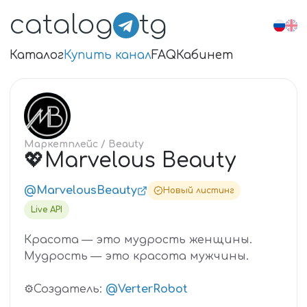
catalog
tg
Каталог
Купить канал
FAQ
Кабинет
💖
Маркетплейс
/ Beauty
💖Marvelous Beauty
@MarvelousBeauty
Новый листинг
Live API
Красота — это мудрость женщины.
Мудрость — это красота мужчины.
⚙️Создатель:
@VerterRobot