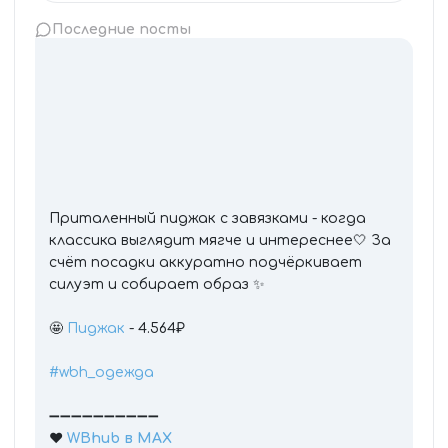
Последние посты
Приталенный пиджак с завязками - когда
классика выглядит мягче и интереснее🤍 За
счёт посадки аккуратно подчёркивает
силуэт и собирает образ ✨
🤩
Пиджак
- 4.564₽
#wbh_одежда
➖➖➖➖➖➖➖➖➖➖
❤️
WBhub в МАХ