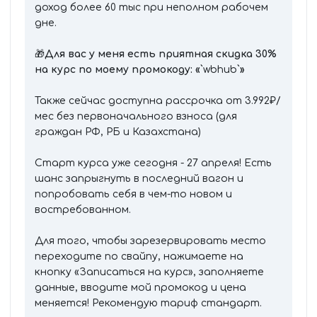
доход более 60 тыс при неполном рабочем
дне.
🎁
Для вас у меня есть приятная скидка 30%
на курс по моему промокоду: «
`wbhub`
»
Также сейчас доступна рассрочка от 3.992₽/
мес без первоначального взноса (для
граждан РФ, РБ и Казахстана)
Старт курса уже сегодня - 27 апреля! Есть
шанс запрыгнуть в последний вагон и
попробовать себя в чем-то новом и
востребованном.
Для того, чтобы зарезервировать место
переходите по свайпу, нажимаете на
кнопку «Записаться на курс», заполняете
данные, вводите мой промокод и цена
меняется! Рекомендую тариф стандарт.