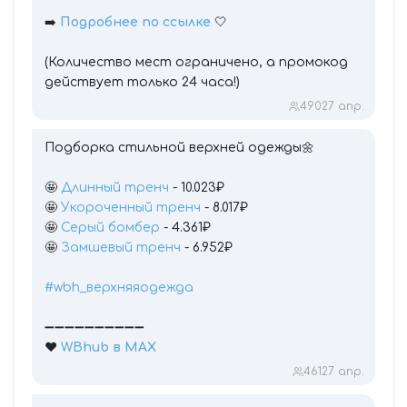
➡️
Подробнее по ссылке
🤍
(Количество мест ограничено, а промокод
действует только 24 часа!)
490
27 апр.
Подборка стильной верхней одежды🌼
🤩
Длинный тренч
- 10.023₽
🤩
Укороченный тренч
- 8.017₽
🤩
Серый бомбер
- 4.361₽
🤩
Замшевый тренч
- 6.952₽
#wbh_верхняяодежда
➖➖➖➖➖➖➖➖➖➖
❤️
WBhub в МАХ
461
27 апр.