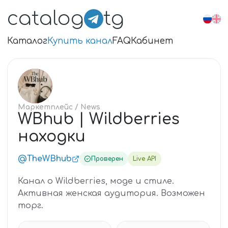
catalog
tg
Каталог
Купить канал
FAQ
Кабинет
WB
Маркетплейс
/ News
WBhub | Wildberries
находки
@TheWBhub
Проверен
Live API
Канал о Wildberries, моде и стиле.
Активная женская аудитория. Возможен
торг.