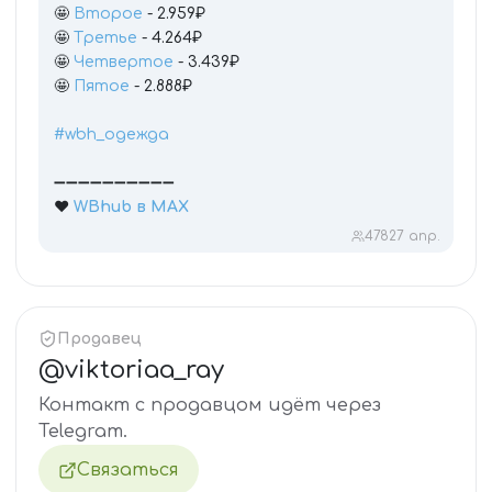
🤩
Второе
- 2.959₽
🤩
Третье
- 4.264₽
🤩
Четвертое
- 3.439₽
🤩
Пятое
- 2.888₽
#wbh_одежда
➖➖➖➖➖➖➖➖➖➖
❤️
WBhub в МАХ
478
27 апр.
Продавец
@
viktoriaa_ray
Контакт с продавцом идёт через
Telegram.
Связаться