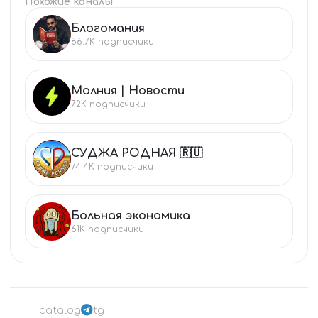
Похожие каналы
Блогомания
БЛ
86.7K
подписчики
Молния | Новости
МО
72K
подписчики
СУДЖА РОДНАЯ 🇷🇺
СУ
74.4K
подписчики
Больная экономика
БО
61K
подписчики
catalog
tg