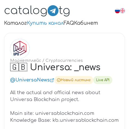
catalog
tg
Каталог
Купить канал
FAQ
Кабинет
🇬
Маркетплейс
/ Cryptocurrencies
🇬🇧 Universa: _news
@UniversaNews
Новый листинг
Live API
All the actual and official news about
Universa Blockchain project.
Main site: universablockchain.com
Knowledge Base: kb.universablockchain.com