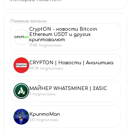
Похожие каналы
CryptON - новости Bitcoin
Ethereum USDT и других
CR
криптовалют
17.4K
подписчики
CRYPTON | Новости | Аналитика
CR
49.3K
подписчики
МАЙНЕР WHATSMINER | 2ASIC
МА
2
подписчики
КриптоMan
КР
221
подписчики