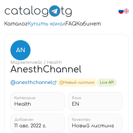
catalog
tg
Каталог
Купить канал
FAQ
Кабинет
AN
Маркетплейс
/ Health
AnesthChannel
@anesthchannel
Новый листинг
Live API
Категория
Язык
Health
EN
Добавлен
Качество
11 авг. 2022 г.
Новый листинг