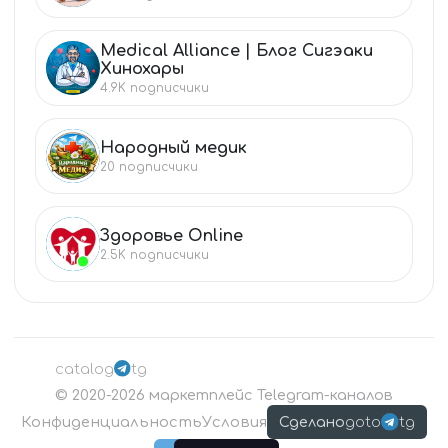
Medical Alliance | Блог Сигэаки
ME
Хинохары
4.9K
подписчики
Народный медик
НА
20
подписчики
Здоровье Online
ЗД
2.5K
подписчики
catalog
tg
©
2020-2026
маркетплейс Telegram-каналов
Конфиденциальность
Условия
goto
tg
Сделано