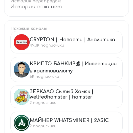
История перепродаж
Истории пока нет
Похожие каналы
CRYPTON | Новости | Аналитика
CR
49.3K
подписчики
КРИПТО БАНКИР💰 | Инвестиции
КР
в криптовалюту
6K
подписчики
ЗЕРКАЛО Сытый Хомяк |
ЗЕ
wellfedhamster | hamster
2
подписчики
МАЙНЕР WHATSMINER | 2ASIC
МА
2
подписчики