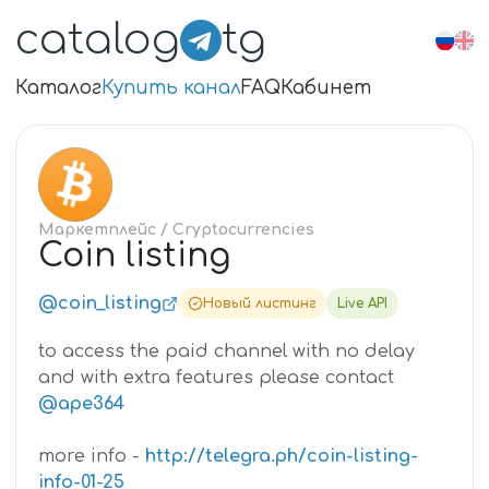
catalog
tg
Каталог
Купить канал
FAQ
Кабинет
CO
Маркетплейс
/ Cryptocurrencies
Coin listing
@coin_listing
Новый листинг
Live API
to access the paid channel with no delay
and with extra features please contact
@ape364
more info -
http://telegra.ph/coin-listing-
info-01-25