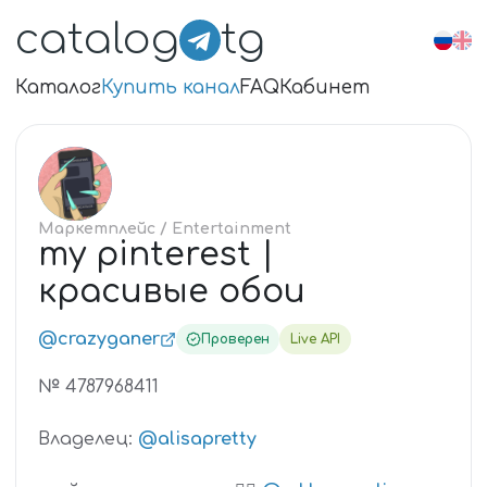
catalog
tg
Каталог
Купить канал
FAQ
Кабинет
MY
Маркетплейс
/ Entertainment
my pinterest |
красивые обои
@crazyganer
Проверен
Live API
№ 4787968411
Владелец:
@alisapretty