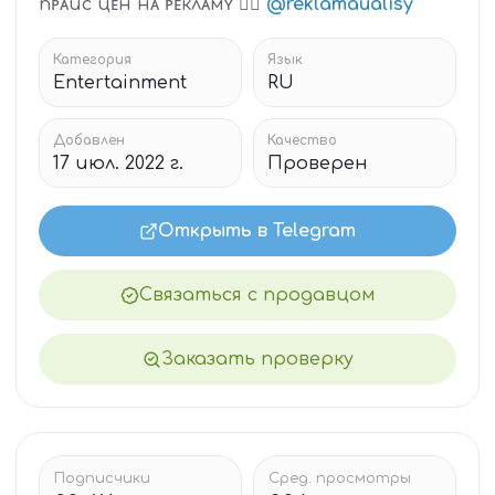
пᴘᴀйс цᴇн нᴀ ᴘᴇклᴀмʏ 👉🏻
@reklamaualisy
Категория
Язык
Entertainment
RU
Добавлен
Качество
17 июл. 2022 г.
Проверен
Открыть в Telegram
Связаться с продавцом
Заказать проверку
Подписчики
Сред. просмотры