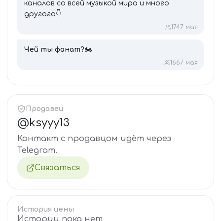
каналов со всей музыкой мира и много
другого👇
174
7 мая
Чей ты фанат?
🏍
166
7 мая
Продавец
@
ksyyy13
Контакт с продавцом идёт через
Telegram.
Связаться
История цены
Истории пока нет