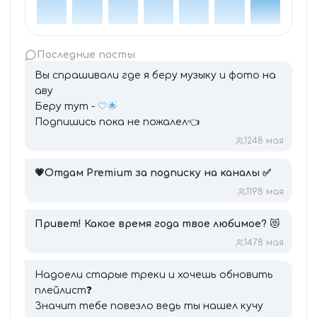
Последние посты
Вы спрашивали где я беру музыку и фото на
аву
Беру тут -
🤍🌟
Подпишись пока не пожалел👈
124
8 мая
💗
Отдам Premium за подписку на каналы
✅
119
8 мая
Привет! Какое время года твое любимое?
😻
147
8 мая
Надоели старые треки и хочешь обновить
плейлист❓
Значит тебе повезло ведь ты нашел кучу