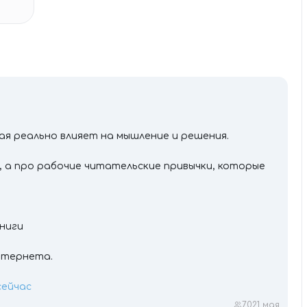
я реально влияет на мышление и решения.
, а про рабочие читательские привычки, которые
книги
интернета.
сейчас
702
1 мая