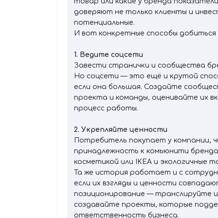
товар или какие у бренда показател
доверяют не только клиенты и инвест
потенциальные.
И вот конкретные способы добиться
1. Ведите соцсети
Завести странички и сообщества бре
Но соцсети — это ещё и крутой спо
если она большая. Создайте сообщес
проекта и команды, оценивайте их в
процесс работы.
2. Укрепляйте ценности
Потребитель покупает у компании, ч
принадлежность к комьюнити бренда. 
косметикой или IKEA и экологичные т
Та же история работает и с сотруд
если их взгляды и ценности совпадаю
позиционирование — транслируйте их
создавайте проекты, которые подд
ответственность бизнеса.