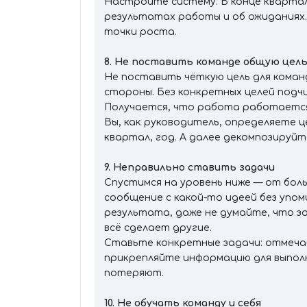
Настройте систему. В конце кварта
результатах работы и об ожиданиях.
точки роста.
8. Не поставить команде общую цел
Не поставить чёткую цель для коман
стороны. Без конкретных целей подч
Получается, что работа работается,
Вы, как руководитель, определяете ц
квартал, год. А далее декомпозируйт
9. Неправильно ставить задачи
Спустимся на уровень ниже — от боль
сообщение с какой-то идеей без упом
результата, даже не думайте, что з
всё сделает другие.
Ставьте конкретные задачи: отмеча
прикрепляйте информацию для выполне
потеряют.
10. Не обучать команду и себя