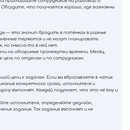
ла приглашайте сотрудников на разговор о
 Обсудите, что получается хорошо, где возможны
ь
ды — это значит бродить в потёмках в разные
инённые теряются и не могут планировать.
 но смысла-то в ней нет.
ели на обозримые промежутки времени. Месяц,
е цель по отделам и по сотрудникам.
шой цели к задачам. Если вы вбрасываете в чатик
инания конкретного срока, исполнителя и
адачу выполнят. Каждый подумает, что это не ему и
йте исполнителя, определяйте дедлайн,
ния задания. Так задания выполнят и не