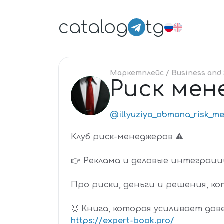
catalog
tg
Маркетплейс
/ Business and 
Риск ме
РИ
@illyuziya_obmana_risk_m
Клуб риск-менеджеров ⚠️
👉 Реклама и деловые интеграц
Про риски, деньги и решения, 
🥇 Книга, которая усиливает дов
https://expert-book.pro/