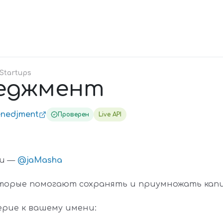
Startups
неджмент
enedjment
Проверен
Live API
ии —
@jaMasha
которые помогают сохранять и приумножать кап
ерие к вашему имени: