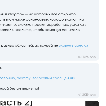
или в квартал — на которых все открыто
, в том числе финансовые, хорошо влияют на
открыто, сколько проект заработал, ушли ли в
вартал и хвалите, чтобы команда понимала
з разных областей, используйте
главные идеи из
1.1K
26 апр.
.
азванию, тексту, голосовым сообщениям.
лушай без интернета!
1.3K
19 апр.