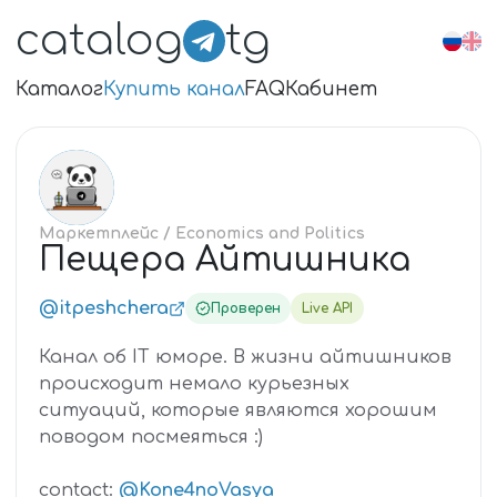
catalog
tg
Каталог
Купить канал
FAQ
Кабинет
ПЕ
Маркетплейс
/ Economics and Politics
Пещера Айтишника
@itpeshchera
Проверен
Live API
Канал об IT юморе. В жизни айтишников
происходит немало курьезных
ситуаций, которые являются хорошим
поводом посмеяться :)
contact:
@Kone4noVasya