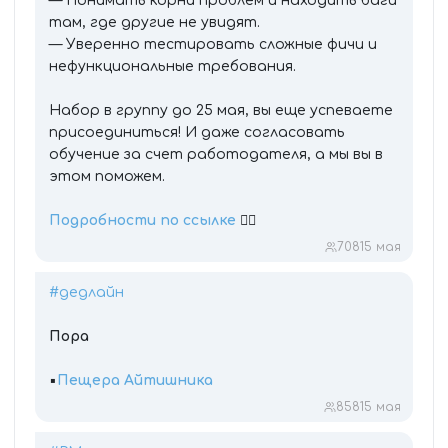
— Понимать корни проблем и находить баги
там, где другие не увидят.
— Уверенно тестировать сложные фичи и
нефункциональные требования.
Набор в группу до 25 мая, вы еще успеваете
присоединиться! И даже согласовать
обучение за счет работодателя, а мы вы в
этом поможем.
Подробности по ссылке
👈🏻
708
15 мая
#дедлайн
Пора
▪️
Пещера Айтишника
858
15 мая