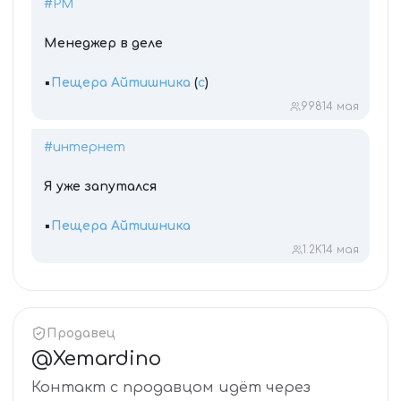
#PM
Менеджер в деле
▪️
Пещера Айтишника
(
c
)
998
14 мая
#интернет
Я уже запутался
▪️
Пещера Айтишника
1.2K
14 мая
Продавец
@
Xemardino
Контакт с продавцом идёт через