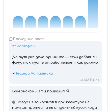
Последние посты
#смартфон
Да тут уже дело принципа — если добавили
фичу, так пусть отрабатывает как должно
▪️
Пещера Айтишника
643
15 мая
Вам знакомы эти приколы? 👇
🟢 Когда из-за косяков в архитектуре не
можешь протестить отдельный кусок кода