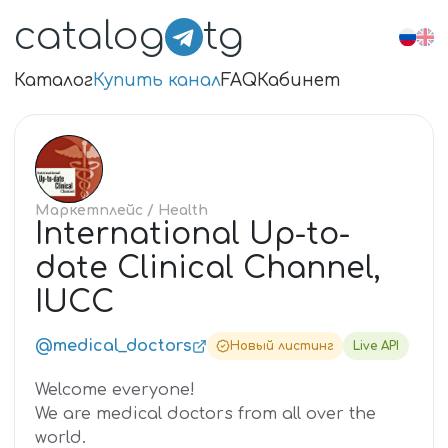
catalog
tg
Каталог
Купить канал
FAQ
Кабинет
IN
Маркетплейс
/ Health
International Up-to-
date Clinical Channel,
IUCC
@medical_doctors
Новый листинг
Live API
Welcome everyone!
We are medical doctors from all over the
world.