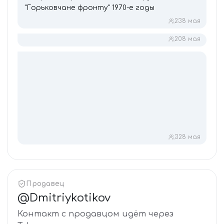
"Горьковчане фронту" 1970-е годы
23
8 мая
20
8 мая
32
8 мая
Продавец
@
Dmitriykotikov
Контакт с продавцом идёт через