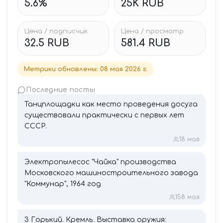
5.6%
25K RUB
Цена / подписчик
Цена / просмотр
32.5 RUB
581.4 RUB
Метрики обновлены
:
08 мая 2026 г.
Последние посты
Танцплощадки как место проведения досуга
существовали практически с первых лет
СССР.
1
8 мая
Электропылесос "Чайка" производства
Московского машиностроительного завода
"Коммунар", 1964 год
15
8 мая
3 Горький. Кремль. Выставка оружия: