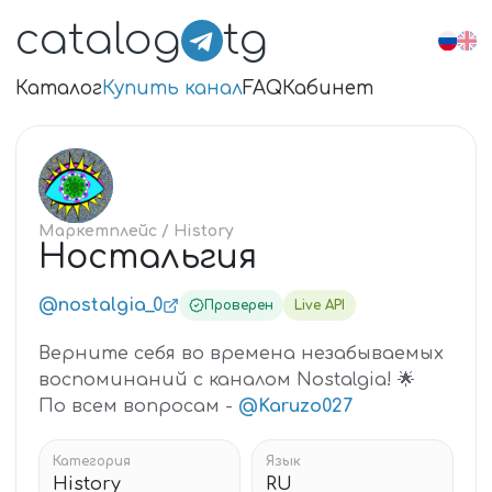
catalog
tg
Каталог
Купить канал
FAQ
Кабинет
НО
Маркетплейс
/ History
Ностальгия
@nostalgia_0
Проверен
Live API
Верните себя во времена незабываемых
воспоминаний с каналом Nostalgia! 🌟
По всем вопросам -
@Karuzo027
Категория
Язык
History
RU