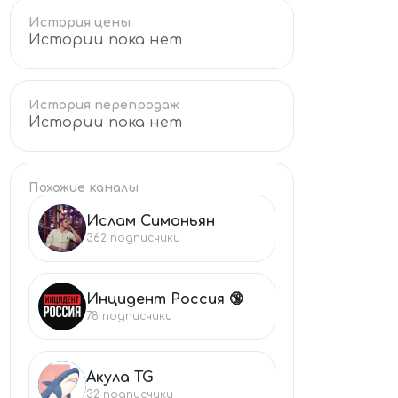
История цены
Истории пока нет
История перепродаж
Истории пока нет
Похожие каналы
Ислам Симоньян
ИС
362
подписчики
Инцидент Россия 🔞
ИН
78
подписчики
Акула TG
АК
32
подписчики