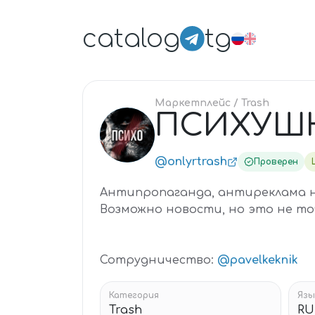
catalog
tg
Маркетплейс
/ Trash
ПСИХУШК
ПС
@onlyrtrash
Проверен
Антипропаганда, антиреклама на
Возможно новости, но это не то
Сотрудничество:
@pavelkeknik
Категория
Язы
Trash
RU