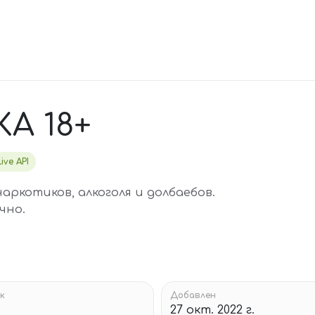
А 18+
Live API
ркотиков, алкоголя и долбаебов.
чно.
к
Добавлен
27 окт. 2022 г.