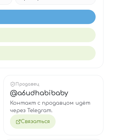
Продавец
@
a6udhabibaby
Контакт с продавцом идёт
через Telegram.
Связаться