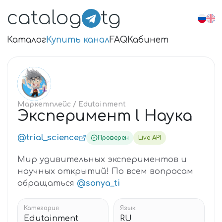
catalog
tg
Каталог
Купить канал
FAQ
Кабинет
ЭК
Маркетплейс
/ Edutainment
Эксперимент l Наука
@trial_science
Проверен
Live API
Мир удивительных экспериментов и
научных открытий! По всем вопросам
обращаться
@sonya_ti
Категория
Язык
Edutainment
RU