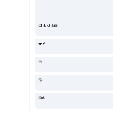
Chik chik📸
❤️‍🩹
🐽
🙄
🧿🧿