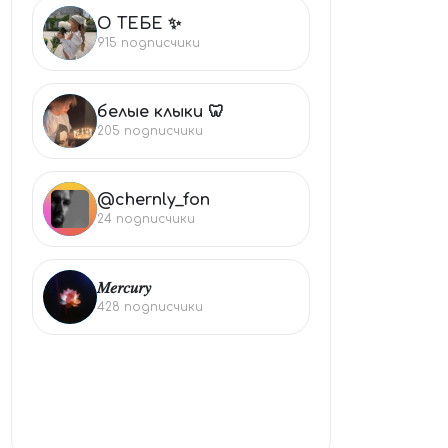
О ТЕБЕ ✨
О
915
подписчики
белые клыки 🦷
БЕ
205
подписчики
@chernly_fon
@C
24
подписчики
𝑀𝑒𝑟𝑐𝑢𝑟𝑦
𝑀
428
подписчики