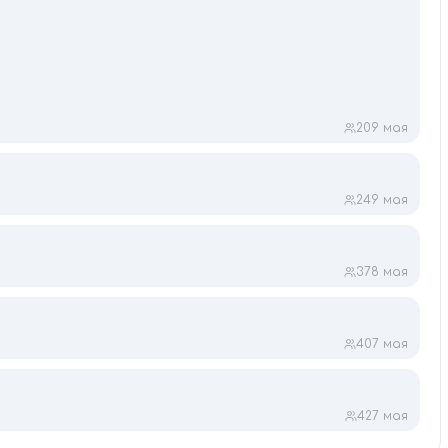
20
9 мая
24
9 мая
37
8 мая
40
7 мая
42
7 мая