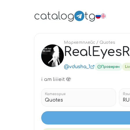
catalog
tg
Маркетплейс
/ Quotes
RealEyesRe
RE
@vdusha_1
Проверен
Li
i am liiieit 🫣
Категория
Язы
Quotes
RU