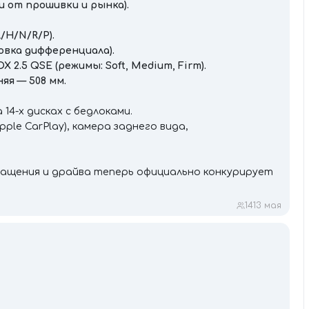
ти от прошивки и рынка).
/H/N/R/P).
ровка дифференциала).
2.5 QSE (режимы: Soft, Medium, Firm).
яя — 508 мм.
14-х дисках с бедлоками.
pple CarPlay), камера заднего вида,
нащения и драйва теперь официально конкурирует
14
13 мая