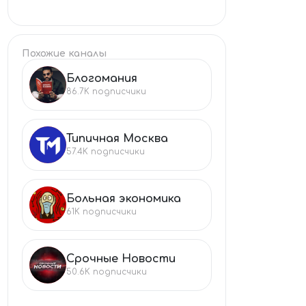
Похожие каналы
Блогомания
БЛ
86.7K
подписчики
Типичная Москва
ТИ
57.4K
подписчики
Больная экономика
БО
61K
подписчики
Срочные Новости
СР
50.6K
подписчики