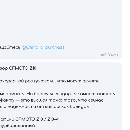
ращайтесь
@China_a_purchass
9
13 мая
бзор CFMOTO Z10
в очередной раз доказали, что могут делать
компромиссы. На борту легендарные амортизаторы
о факту — это высшая точка того, что сейчас
ий и надежности от китайских брендов
истики
CFMOTO Z10 / Z10-4
 турбированный.