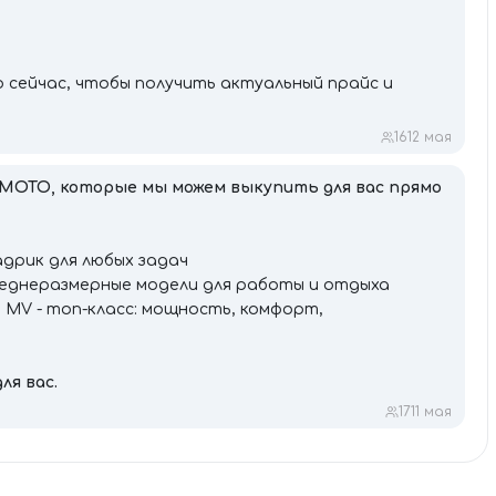
 сейчас, чтобы получить актуальный прайс и
16
12 мая
MOTO, которые мы можем выкупить для вас прямо
адрик для любых задач
среднеразмерные модели для работы и отдыха
000 MV - топ-класс: мощность, комфорт,
ля вас.
17
11 мая