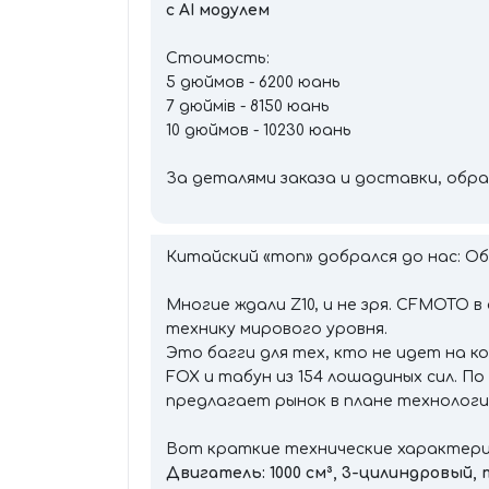
с AI модулем
Стоимость:
5 дюймов - 6200 юань
7 дюймів - 8150 юань
10 дюймов - 10230 юань
За деталями заказа и доставки, об
Китайский «топ» добрался до нас: О
Многие ждали Z10, и не зря. CFMOTO 
технику мирового уровня.
Это багги для тех, кто не идет на 
FOX и табун из 154 лошадиных сил. П
предлагает рынок в плане технолог
Вот краткие технические характер
Двигатель: 1000 см³, 3-цилиндровый,