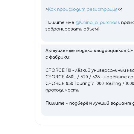
>
Как происходит регистрация
<<
Пишите мне
@China_a_purchass
прямо
забронировать объем!
Актуальные модели квадроциклов CF
с фабрики:
CFORCE 110 - лёгкий универсальный кв
CFORCE 450L / 520 / 625 - надёжные 
CFORCE 850 Touring / 1000 Touring / 1
проходимость
Пишите - подберём лучший вариант д