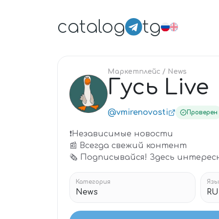
catalog
tg
Маркетплейс
/ News
Гусь Live
ГУ
@vmirenovosti
Проверен
❗️Независимые новости
📰 Всегда свежий контент
🗞 Подписывайся! Здесь интересн
Категория
Язы
News
RU