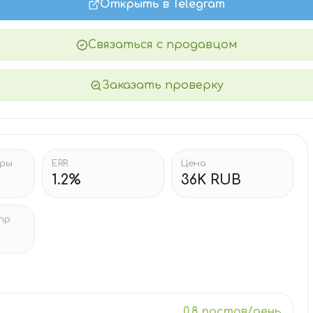
Открыть в Telegram
Связаться с продавцом
Заказать проверку
тры
ERR
Цена
1.2%
36K RUB
тр
0.8 постов/день