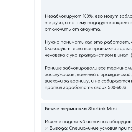
Незаблокируют 100%, его могут забл
те руки, и по нему подадут конкрет
отключить от акаунта.
Нужно понимать как это работает, о
блокируют, если все правильно заре
человека с укр гражданством в цнап,
Раньше заблокировали все терминалы,
госслужащие, военный и гражданский
выехали за границу, и не собираются
против заработать своих 500-600$
Белые терминалы Starlink Mini
Ищете надежный источник оборудован
✅ Выгода: Специальные условия при п