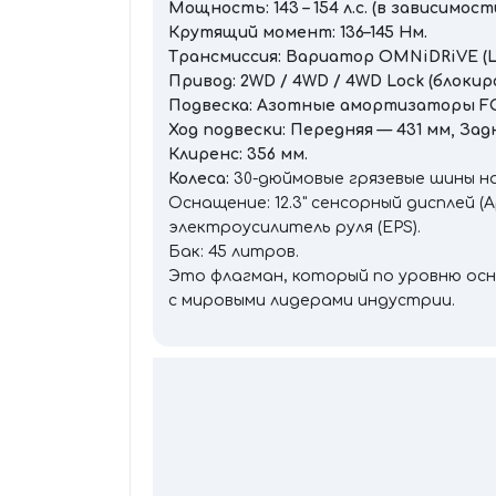
Мощность: 143 – 154 л.с. (в зависимос
Крутящий момент: 136–145 Нм.
Трансмиссия: Вариатор OMNiDRiVE (L
Привод: 2WD / 4WD / 4WD Lock (блоки
Подвеска: Азотные амортизаторы FOX 
Ход подвески: Передняя — 431 мм, Задн
Клиренс: 356 мм.
Колеса:
30-дюймовые грязевые шины на 
Оснащение: 12.3" сенсорный дисплей (A
электроусилитель руля (EPS).
Бак: 45 литров.
Это флагман, который по уровню ос
с мировыми лидерами индустрии.