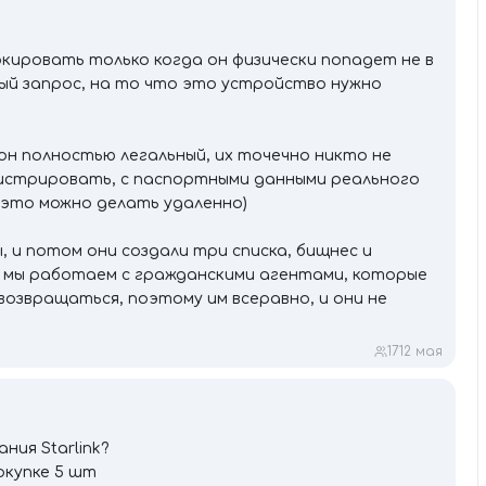
окировать только когда он физически попадет не в
ный запрос, на то что это устройство нужно
н полностью легальный, их точечно никто не
гистрировать, с паспортными данными реального
 (это можно делать удаленно)
 и потом они создали три списка, бищнес и
, мы работаем с гражданскими агентами, которые
 возвращаться, поэтому им всеравно, и они не
17
12 мая
ия Starlink?
окупке 5 шт