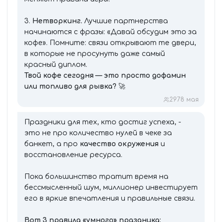
3.
Нетворкинг.
Лучшие партнерства
начинаются с фразы: «Давай обсудим это за
кофе». Помните: связи открывают те двери,
в которые не просунуть даже самый
красный диплом.
Твой кофе сегодня — это просто дофамин
или топливо для рывка?
🚀
297
8 мая
Праздники для тех, кто достиг успеха, -
это не про количество нулей в чеке за
банкет, а про
качество окружения
и
восстановление ресурса.
Пока большинство тратит время на
бессмысленный шум, миллионер инвестирует
его в яркие впечатления и правильные связи.
Вот 3 правила «умного» праздника: