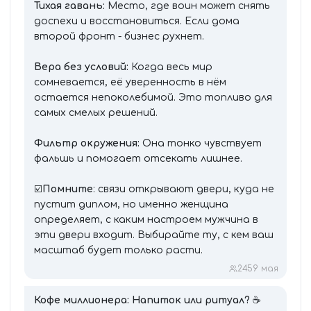
Тихая гавань:
Место, где воин может снять
доспехи и восстановиться. Если дома
второй фронт - бизнес рухнет.
Вера без условий:
Когда весь мир
сомневается, её уверенность в нём
остается непоколебимой. Это топливо для
самых смелых решений.
Фильтр окружения:
Она тонко чувствует
фальшь и помогает отсекать лишнее.
☑️
Помните
: связи открывают двери, куда не
пустит диплом, но именно женщина
определяет, с каким настроем мужчина в
эти двери входит. Выбирайте ту, с кем ваш
масштаб будет только расти.
245
9 мая
Кофе миллионера: Напиток или ритуал?
☕️