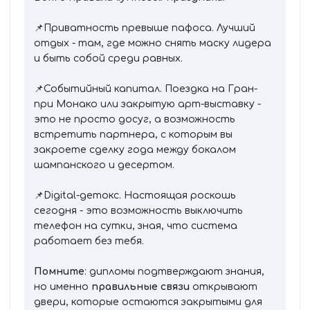
📌Приватность превыше пафоса. Лучший
отдых - там, где можно снять маску лидера
и быть собой среди равных.
📌Событийный капитал. Поездка на Гран-
при Монако или закрытую арт-выставку -
это не просто досуг, а возможность
встретить партнера, с которым вы
закроете сделку года между бокалом
шампанского и десертом.
📌Digital-детокс. Настоящая роскошь
сегодня - это возможность выключить
телефон на сутки, зная, что система
работает без тебя.
Помните
: дипломы подтверждают знания,
но именно
правильные связи
открывают
двери, которые остаются закрытыми для