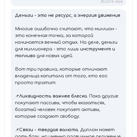
337
6 мая
Деньги - это не ресурс, а энергия движения
Многие ошибочно считают, что миллион -
это конечная точка, за которой
начинается вечный отдых. На деле, деньги
для миллионера - это лишь
инструмент и
топливо
для новых идей.
Вот три правила, которые отличают
владельца капитала от того, кто его
просто тратит:
📌
Ликвидность важнее блеска.
Пока другие
покупают пассивы, чтобы «казаться»,
богатый человек покупает активы,
которые создают свободу.
📌
Связи - твердая валюта.
Диплом может
дать базу, но именно правильное окружение