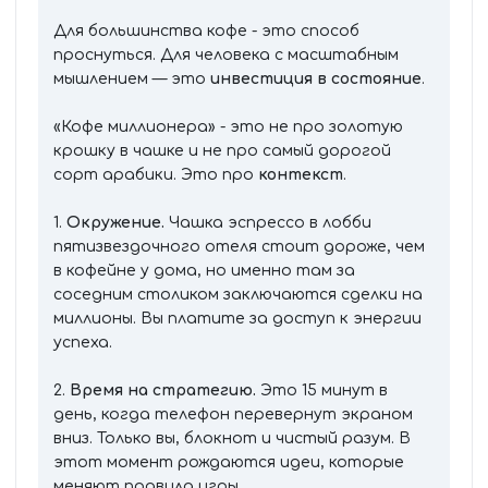
Для большинства кофе - это способ
проснуться. Для человека с масштабным
мышлением — это
инвестиция в состояние
.
«Кофе миллионера» - это не про золотую
крошку в чашке и не про самый дорогой
сорт арабики. Это про
контекст
.
1.
Окружение.
Чашка эспрессо в лобби
пятизвездочного отеля стоит дороже, чем
в кофейне у дома, но именно там за
соседним столиком заключаются сделки на
миллионы. Вы платите за доступ к энергии
успеха.
2.
Время на стратегию.
Это 15 минут в
день, когда телефон перевернут экраном
вниз. Только вы, блокнот и чистый разум. В
этот момент рождаются идеи, которые
меняют правила игры.