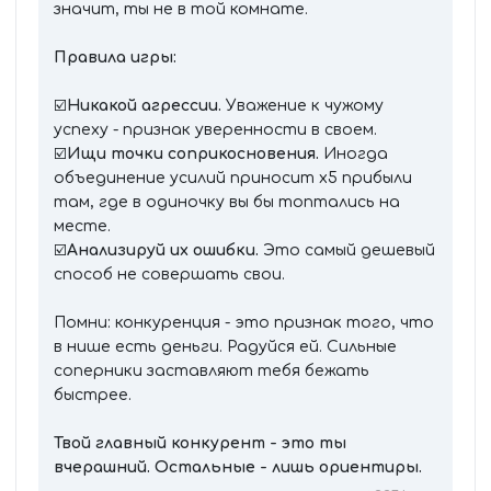
значит, ты не в той комнате.
Правила игры:
☑️
Никакой агрессии.
Уважение к чужому
успеху - признак уверенности в своем.
☑️
Ищи точки соприкосновения.
Иногда
объединение усилий приносит х5 прибыли
там, где в одиночку вы бы топтались на
месте.
☑️
Анализируй их ошибки.
Это самый дешевый
способ не совершать свои.
Помни: конкуренция - это признак того, что
в нише есть деньги. Радуйся ей. Сильные
соперники заставляют тебя бежать
быстрее.
Твой главный конкурент - это ты
вчерашний. Остальные - лишь ориентиры.