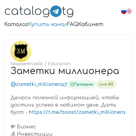
catalog
tg
Каталог
Купить канал
FAQ
Кабинет
ЗА
Маркетплейс
/ Education
Заметки миллионера
@zametki_millionera
Проверен
Live API
Делюсь полезной информацией, чтобы
достичь успеха в любимом деле. Дать
буст -
https://t.me/boost/zametki_millionera
💸 Бизнес
💰 Инвестиции