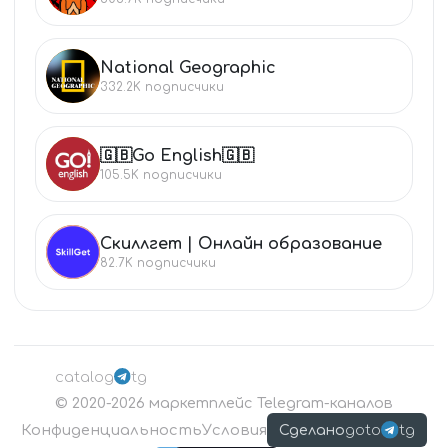
National Geographic
NA
332.2K
подписчики
🇬🇧Go English🇬🇧
🇬
105.5K
подписчики
Скиллгет | Онлайн образование
СК
82.7K
подписчики
catalog
tg
©
2020-2026
маркетплейс Telegram-каналов
Конфиденциальность
Условия
goto
tg
Сделано