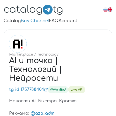
catalog
tg
Catalog
Buy Channel
FAQ
Account
AI
Marketplace
/ Technology
AI и точка |
Технологий |
Нейросети
tg id 1757788404
Verified
Live API
Новости AI. Быстро. Кратко.
Реклама:
@aza_adm