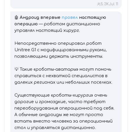
5.3K
Jul 11
🤖
Андроид впервые
провел
настоящую
операцию
— роботом дистанционно
управлял настоящий хирург.
Непосредственно оперировал робот
Unitree G1 с модифицированными руками,
позволяющими держать инструменты.
💡 Такие «роботы-аватары» могут помочь
справиться с нехваткой специалистов в
далеких регионах или небольших поселках.
Существующие «роботы-хирурги» очень
дорогие и громоздкие, часто требуют
переоборудования операционной под себя.
А обычные андроиды же могут просто
встать вместо человека за операционный
стол и управляться дистанционно.