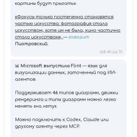
картины будут прыгать».
«Фокусы только постепенно становятся
частью искусства: фотография стала
искусством, хотя им не была, кино частично
стало искусством»,
—
говорит
Пиотровский.
8.4K
Jul 10
📊
Microsoft выпустила Flint
— язык для
визуализации данных, заточенный под ИИ-
агентов.
Поддерживает
46
типов диаграмм, движки
рендеринга и типы диаграмм можно легко
менять «на лету».
Можно подключить к Codex, Claude или
другому агенту через MCP.