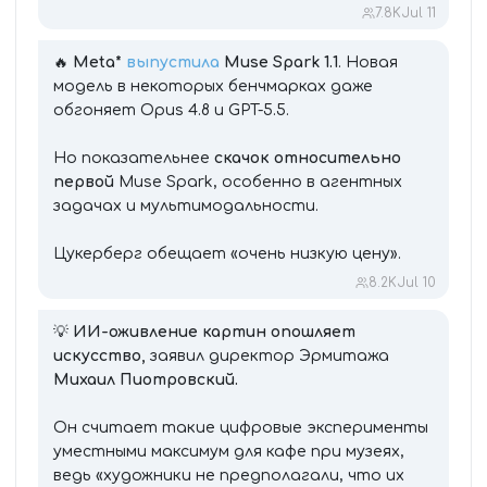
7.8K
Jul 11
🔥
Meta*
выпустила
Muse Spark 1.1
. Новая
модель в некоторых бенчмарках даже
обгоняет Opus 4.8 и GPT-5.5.
Но показательнее
скачок относительно
первой
Muse Spark, особенно в агентных
задачах и мультимодальности.
Цукерберг обещает «очень низкую цену».
8.2K
Jul 10
💡
ИИ-оживление картин опошляет
искусство,
заявил директор Эрмитажа
Михаил Пиотровский.
Он считает такие цифровые эксперименты
уместными максимум для кафе при музеях,
ведь «художники не предполагали, что их