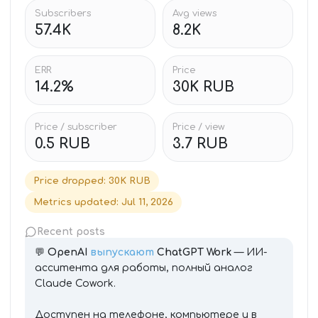
Subscribers
Avg views
57.4K
8.2K
ERR
Price
14.2%
30K RUB
Price / subscriber
Price / view
0.5 RUB
3.7 RUB
Price dropped
:
30K RUB
Metrics updated
:
Jul 11, 2026
Recent posts
💬
OpenAI
выпускают
ChatGPT Work
— ИИ-
асситента для работы, полный аналог
Claude Cowork.
Доступен на телефоне, компьютере и в