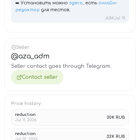
➡️ Установить можно
здесь,
есть
онлайн-
редактор
для тестов.
8K
Jul 10
Seller
@
aza_adm
Seller contact goes through Telegram.
Contact seller
Price history
reduction
30K RUB
Jul 11, 2026
reduction
32K RUB
Jul 01, 2026