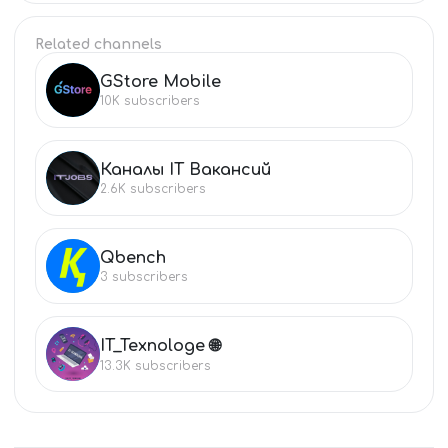
Related channels
GStore Mobile
GS
10K
subscribers
Каналы IT Вакансий
КА
2.6K
subscribers
Qbench
QB
3
subscribers
IT_Texnologe 🌐
IT
13.3K
subscribers