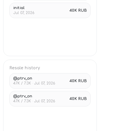
initial
40K RUB
Jul 07, 2026
Resale history
@ptrv_on
40K RUB
47K / 7.3K · Jul 07, 2026
@ptrv_on
40K RUB
47K / 7.3K · Jul 07, 2026