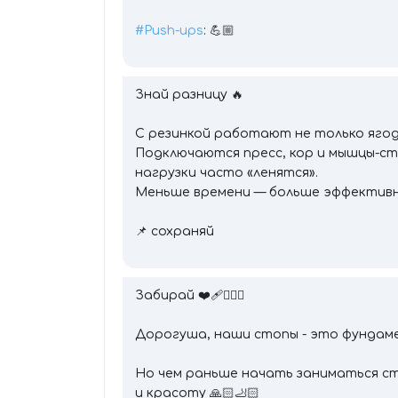
#Push-ups
: 💪🏼
Знай разницу 🔥
С резинкой работают не только ягод
Подключаются пресс, кор и мышцы-с
нагрузки часто «ленятся».
Меньше времени — больше эффективнос
📌 сохраняй
Забирай ❤️‍🩹👇🏻😰
Дорогуша, наши стопы - это фундаме
Но чем раньше начать заниматься ст
и красоту 🙏🏻🦶🏻