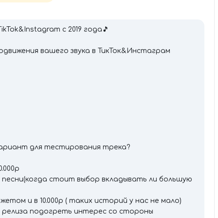
kTok&Instagram с 2019 года🎵
одвижения вашего звука в ТикТок&Инстаграм
ариант для тестирования трека?
.000р
 песни(когда стоит выбор вкладывать ли большую
жетом и в 10.000р ( таких историй у нас не мало)
о релиза подогреть интерес со стороны