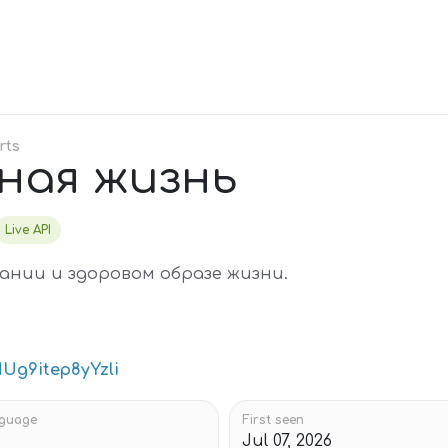
rts
ная жизнь
Live API
ании и здоровом образе жизни.
NUg9itep8yYzli
guage
First seen
Jul 07, 2026