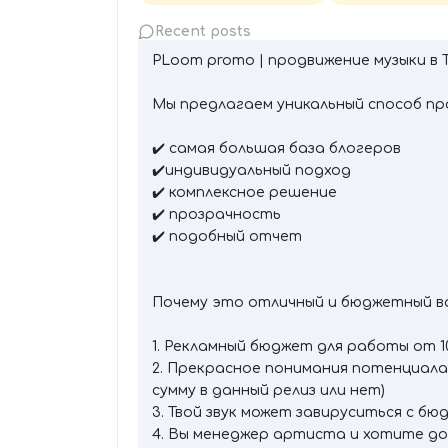
Recent posts
PLoom promo | продвижение музыки в Ti
Мы предлагаем уникальный способ пр
✔️ самая большая база блогеров
✔️индивидуальный подход
✔️ комплексное решение
✔️ прозрачность
✔️ подобный отчет
Почему это отличный и бюджетный в
1. Рекламный бюджет для работы от 10
2. Прекрасное понимания потенциала
сумму в данный релиз или нет)
3. Твой звук может завируситься с бюд
4. Вы менеджер артиста и хотите д