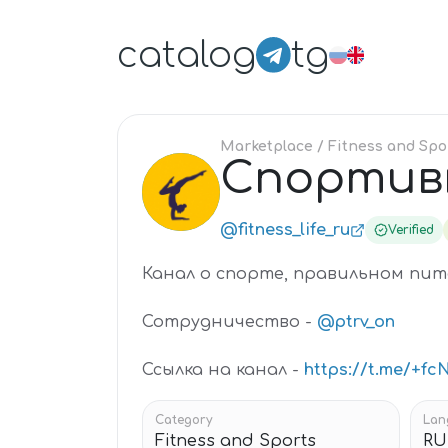
catalog
tg
Marketplace
/ Fitness and Spo
Спортив
СП
@fitness_life_ru
Verified
Канал о спорте, правильном пит
Сотрудничество -
@ptrv_on
Ссылка на канал -
https://t.me/+fc
Category
Lan
Fitness and Sports
RU