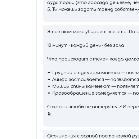
аудитории (это гораздо дешевле, чем
5. Ты можешь задать тренд собственн
Этот комплекс убирает всё это. По 
10 минут · каждый день · без зала
Что происходит с телом когда долго с
✦ Грудной отдел зажимается — появ
✦ Лимфа застаивается — появляются
✦ Мышцы спины каменеют — появляет
✦ Кровообращение замедляется — по
Сохрани чтобы не потерять 📌И пер
🫂
Отжимания с разной постановкой ру