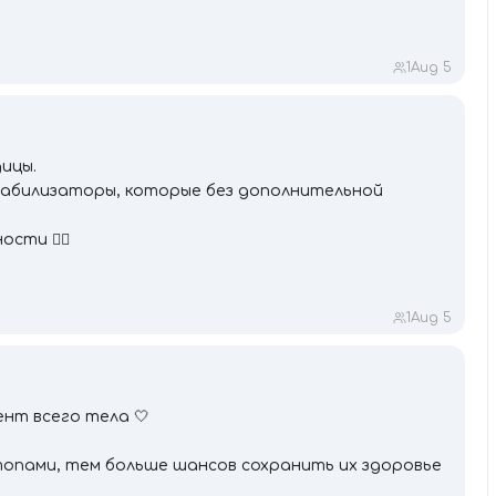
1
Aug 5
ицы.
табилизаторы, которые без дополнительной
ти 😮‍💨
1
Aug 5
нт всего тела 🤍
опами, тем больше шансов сохранить их здоровье