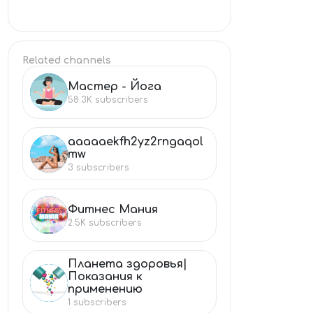
Related channels
Мастер - Йога
МА
58.3K
subscribers
aaaaaekfh2yz2rngaqol
AA
mw
3
subscribers
Фитнес Мания
ФИ
2.5K
subscribers
Планета здоровья|
Показания к
ПЛ
применению
1
subscribers