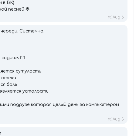
 в ВК)
ой песней 🌟
1
Aug 6
очереди. Системно.
идишь 👇🏼
ляется сутулость
 отёки
ся боль
является усталость
ешли подруге которая целый день за компьютером
1
Aug 5
к