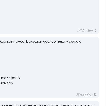
11.7K
May 13
кой компании. Большая библиотека музыки и
у телефона
 номеру
16.6K
May 12
ложение для изучения английского языка при помощи