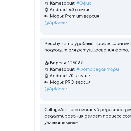
📁
Категория:
#Офис
🤖
Android:
6.0 и выше
🔑
Моды:
Premium версия
@ApkGeek
Peachy
- это удобный профессиональ
подходит для ретуширования фото, а
📤
Версия:
1.250.69
📁
Категория:
#Фоторедакторы
🤖
Android:
7.0 и выше
🔑
Моды:
PRO версия
@ApkGeek
CollageArt
- это мощный редактор дл
редактирования делает процесс соз
увлекательным.