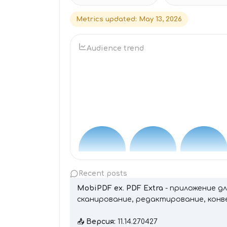
Metrics updated
:
May 13, 2026
Audience trend
Recent posts
MobiPDF ex
.
PDF Extra
- приложение дл
сканирование, редактирование, конв
📤
Версия:
11.14.270427