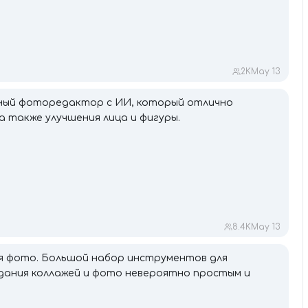
2K
May 13
ный фоторедактор с ИИ, который отлично
 также улучшения лица и фигуры.
8.4K
May 13
я фото. Большой набор инструментов для
дания коллажей и фото невероятно простым и