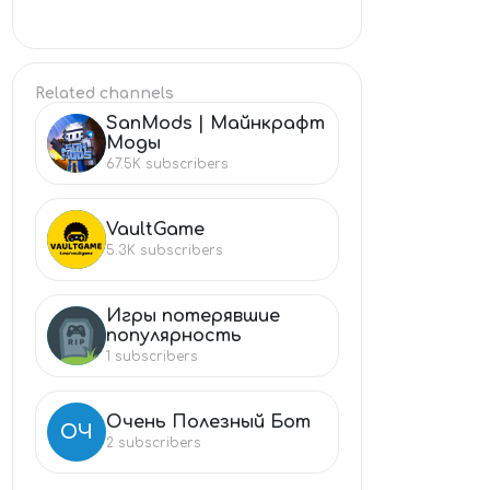
Related channels
SanMods | Майнкрафт
SA
Моды
67.5K
subscribers
VaultGame
VA
5.3K
subscribers
Игры потерявшие
ИГ
популярность
1
subscribers
Очень Полезный Бот
ОЧ
2
subscribers