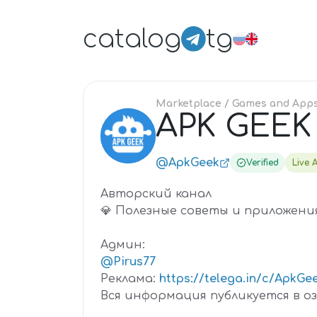
catalog
tg
Marketplace
/ Games and App
APK GEEK
AP
@ApkGeek
Verified
Live A
Авторский канал
💎 Полезные советы и приложения
Админ:
@Pirus77
Реклама:
https://telega.in/c/ApkGe
Вся информация публикуется в о