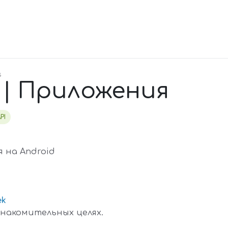
s
 | Приложения
PI
 на Android
ek
знакомительных целях.