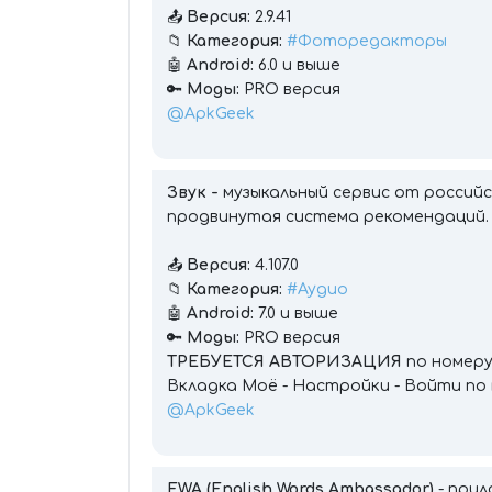
📤
Версия:
2.9.41
📁
Категория:
#Фоторедакторы
🤖
Android:
6.0 и выше
🔑
Моды:
PRO версия
@ApkGeek
Звук -
музыкальный сервис от российс
продвинутая система рекомендаций.
📤
Версия:
4.107.0
📁
Категория:
#Аудио
🤖
Android:
7.0 и выше
🔑
Моды:
PRO версия
ТРЕБУЕТСЯ АВТОРИЗАЦИЯ
по номер
Вкладка Моё - Настройки - Войти по
@ApkGeek
EWA (English Words Ambassador)
- при