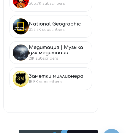
ВЕ
505.7K
subscribers
National Geographic
NA
332.2K
subscribers
Медитация | Музыка
МЕ
для медитации
21K
subscribers
Заметки миллионера
ЗА
15.5K
subscribers