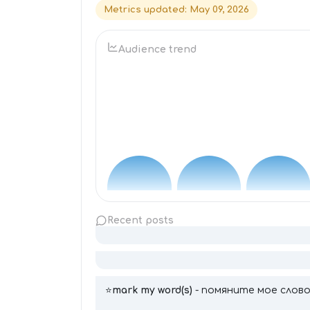
Metrics updated
:
May 09, 2026
Audience trend
Recent posts
⭐️
mark my word(s)
- помяните мое слово