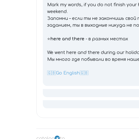
Mark my words, if you do not finish your
weekend.
Запомни – если ты не закончишь сво
заданием, ты в выходные никуда не п
⭐️
here and there
- в разных местах
We went here and there during our holida
Мы много где побывали во время наше
🇬🇧Go English🇬🇧
catalog
tg