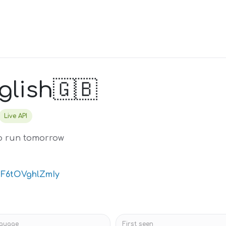
glish🇬🇧
Live API
 to run tomorrow
V2F6tOVghlZmIy
guage
First seen