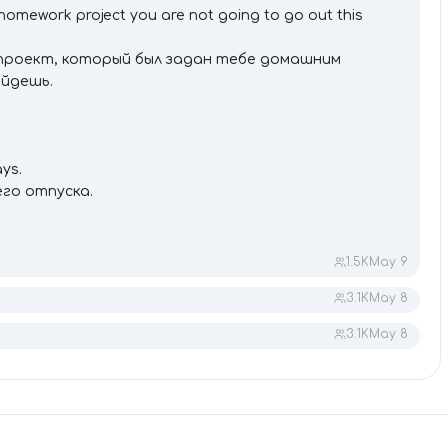
 homework project you are not going to go out this
й проект, который был задан тебе домашним
ойдешь.
ys.
го отпуска.
1.5K
May 9
3.1K
May 8
3.1K
May 8