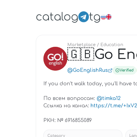
catalog
tg
Marketplace
/ Education
🇬🇧Go En
🇬
@GoEnglishRus
Verified
If you don’t walk today, you’ll have
По всем вопросам:
@timka12
Ссылка на канал:
https://t.me/+Ix
РКН: № 6916855089
Category
Lan