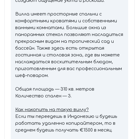
создают ощущение уюта и роскоши.
Вилла имеет просторные спальни с
комфортными кроватями и собственными
ванными комнатами. Большие окна из
панорамных стекол позволяют насладиться
прекрасным видом на тропический сад и
бассейн. Также здесь есть открытая
гостинная и столовая зона, где вы можете
наслаждаться восхитительным блюдом,
приготовленным для вас профессиональным
шеф-поваром.
Общая площадь — 310 кв. метров
Количество спален — 3.
Как накопить на такую виллу?
Если ты переедешь в Индонезию и будешь
работать удаленно копирайтером, то в
среднем будешь получать €1500 в месяц.