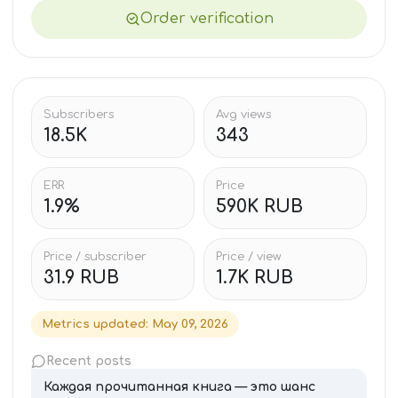
Order verification
Subscribers
Avg views
18.5K
343
ERR
Price
1.9%
590K RUB
Price / subscriber
Price / view
31.9 RUB
1.7K RUB
Metrics updated
:
May 09, 2026
Recent posts
Каждая прочитанная книга — это шанс