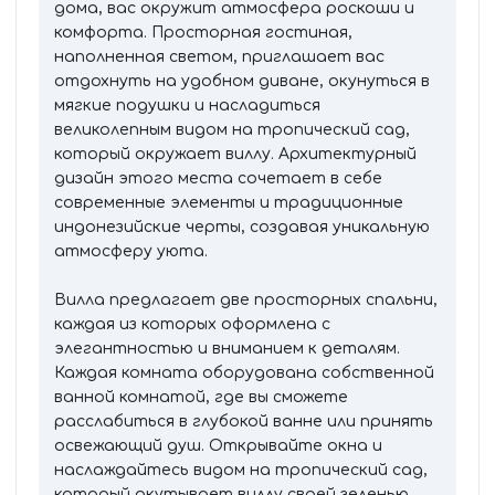
дома, вас окружит атмосфера роскоши и
комфорта. Просторная гостиная,
наполненная светом, приглашает вас
отдохнуть на удобном диване, окунуться в
мягкие подушки и насладиться
великолепным видом на тропический сад,
который окружает виллу. Архитектурный
дизайн этого места сочетает в себе
современные элементы и традиционные
индонезийские черты, создавая уникальную
атмосферу уюта.
Вилла предлагает две просторных спальни,
каждая из которых оформлена с
элегантностью и вниманием к деталям.
Каждая комната оборудована собственной
ванной комнатой, где вы сможете
расслабиться в глубокой ванне или принять
освежающий душ. Открывайте окна и
наслаждайтесь видом на тропический сад,
который окутывает виллу своей зеленью.