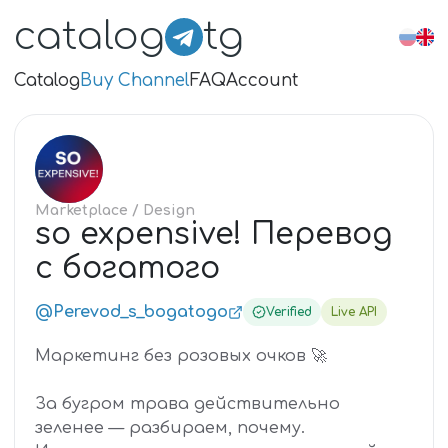
catalog
tg
Catalog
Buy Channel
FAQ
Account
SO
Marketplace
/ Design
so expensive! Перевод
с богатого
@Perevod_s_bogatogo
Verified
Live API
Маркетинг без розовых очков 🚀
За бугром трава действительно
зеленее — разбираем, почему.