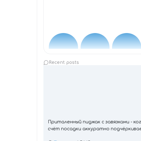
Recent posts
Приталенный пиджак с завязками - ко
счёт посадки аккуратно подчёркива