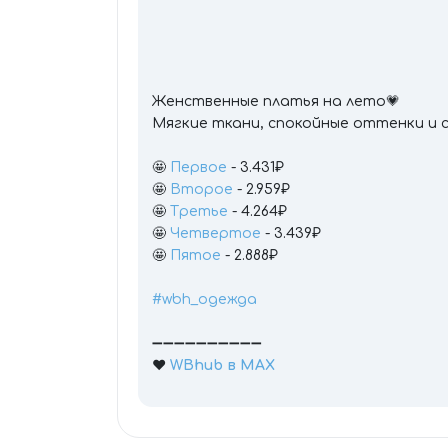
Женственные платья на лето💗
Мягкие ткани, спокойные оттенки и 
🤩
Первое
- 3.431₽
🤩
Второе
- 2.959₽
🤩
Третье
- 4.264₽
🤩
Четвертое
- 3.439₽
🤩
Пятое
- 2.888₽
#wbh_одежда
➖➖➖➖➖➖➖➖➖➖
❤️
WBhub в МАХ