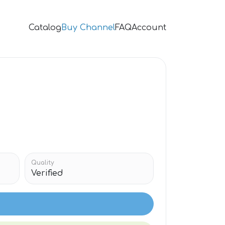
Catalog
Buy Channel
FAQ
Account
и
Quality
Verified