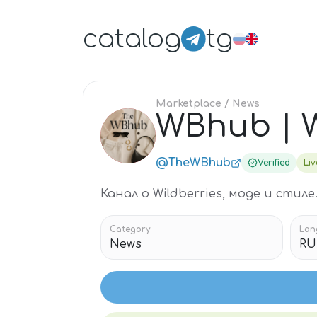
catalog
tg
Marketplace
/ News
WBhub | W
WB
@TheWBhub
Verified
Liv
Канал о Wildberries, моде и стил
Category
Lan
News
RU