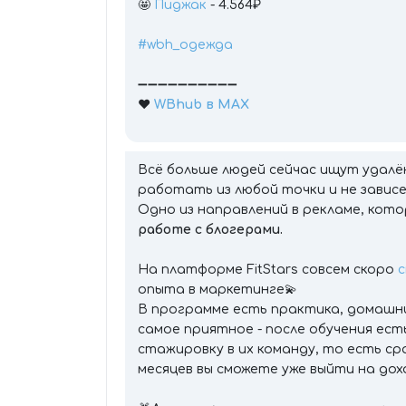
🤩
Пиджак
- 4.564₽
#wbh_одежда
➖➖➖➖➖➖➖➖➖➖
❤️
WBhub в МАХ
Всё больше людей сейчас ищут удалён
работать из любой точки и не завис
Одно из направлений в рекламе, кот
работе с блогерами.
На платформе FitStars совсем скоро
опыта в маркетинге💫
В программе есть практика, домашни
самое приятное - после обучения ес
стажировку в их команду, то есть ср
месяцев вы сможете уже выйти на дох