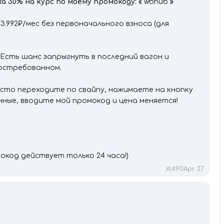
а 30% на курс по моему промокоду: «
`wbhub`
»
3.992₽/мес без первоначального взноса (для
! Есть шанс запрыгнуть в последний вагон и
востребованном.
сто переходите по свайпу, нажимаете на кнопку
нные, вводите мой промокод и цена меняется!
окод действует только 24 часа!)
490
Apr 27
