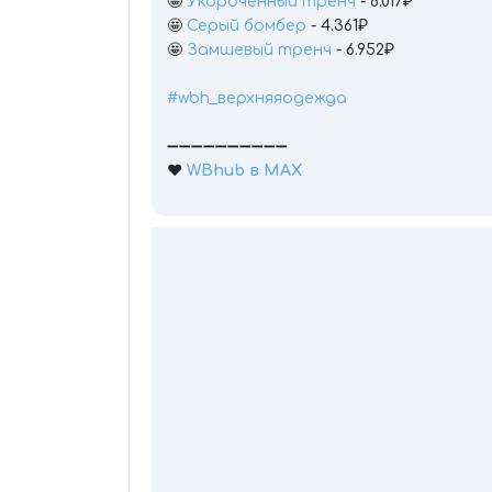
🤩
Укороченный тренч
- 8.017₽
🤩
Серый бомбер
- 4.361₽
🤩
Замшевый тренч
- 6.952₽
#wbh_верхняяодежда
➖➖➖➖➖➖➖➖➖➖
❤️
WBhub в МАХ