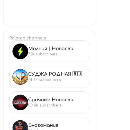
Related channels
Молния | Новости
МО
72K
subscribers
СУДЖА РОДНАЯ 🇷🇺
СУ
74.4K
subscribers
Срочные Новости
СР
50.6K
subscribers
Блогомания
БЛ