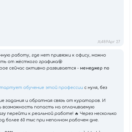
489
Apr 27
ную работу, где нет привязки к офису, можно
еть от жёсткого графика🤩
орое сейчас активно развивается -
менеджер по
стартует обучение этой профессии
с нуля, без
е задания и обратная связь от кураторов. И
ть возможность попасть на оплачиваемую
азу перейти к реальной работе! 🔥 Через несколько
од более 60 тыс при неполном рабочем дне.