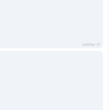
461
Apr 27