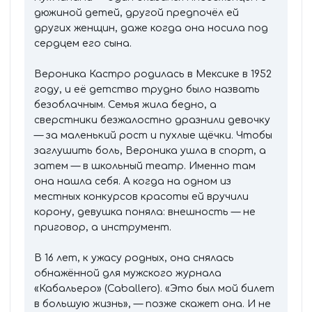
дюжиной детей, другой предпочёл ей
других женщин, даже когда она носила под
сердцем его сына.
Вероника Кастро родилась в Мексике в 1952
году, и её детство трудно было назвать
безоблачным. Семья жила бедно, а
сверстники безжалостно дразнили девочку
— за маленький рост и пухлые щёчки. Чтобы
заглушить боль, Вероника ушла в спорт, а
затем — в школьный театр. Именно там
она нашла себя. А когда на одном из
местных конкурсов красоты ей вручили
корону, девушка поняла: внешность — не
приговор, а инструмент.
В 16 лет, к ужасу родных, она снялась
обнажённой для мужского журнала
«Кабальеро» (Caballero). «Это был мой билет
в большую жизнь», — позже скажет она. И не