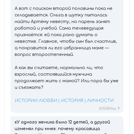
А вот с поиском второй половины пока не
складывается. Ольга в шутку пыталась
найти Артёму невесту, но парень занят
работой и учебой. Сама телеведущая
признаётся: ей пока рано думать о
невестке. Главное, чтобы сын был счастлив,
а понравится ли его избранница маме —
вопрос второстепенный.
А как вы считаете, нормально ли, что
взрослый, состоявшийся мужчина
продолжает жить с мамой? Или пора бы уже
и съезжать?
ИСТОРИИ ЛЮБВИ | ИСТОРИЯ | ЛИЧНОСТИ
104
May 9
«У одного жениха было 12 детей, а другой
изменял при мне»: почему красавица