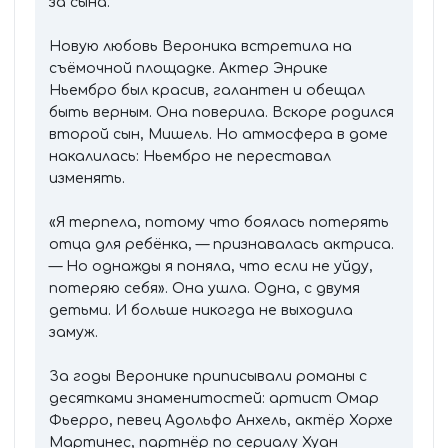
за сына.
Новую любовь Вероника встретила на
съёмочной площадке. Актер Энрике
Ньембро был красив, галантен и обещал
быть верным. Она поверила. Вскоре родился
второй сын, Мишель. Но атмосфера в доме
накалилась: Ньембро не переставал
изменять.
«Я терпела, потому что боялась потерять
отца для ребёнка, — признавалась актриса.
— Но однажды я поняла, что если не уйду,
потеряю себя». Она ушла. Одна, с двумя
детьми. И больше никогда не выходила
замуж.
За годы Веронике приписывали романы с
десятками знаменитостей: артист Омар
Фьерро, певец Адольфо Анхель, актёр Хорхе
Мартинес, партнёр по сериалу Хуан