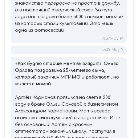
знакомство переросло не просто в дружбу,
а в настоящий творческий союз. За три
года они создали более 5000 снимков, многие
из которых стали культовыми. Это лишь
одна из фотосессий
57
May 14
121
May 9
«Как будто старше меня выглядит»: Ольга
Орлова поздравила 25-летнего сына,
который закончил МГИМО и работает, но
живет с мамой
Артём Карманов появился на свет в 2001
году в браке Ольги Орловой с бизнесменом
Александром Кармановым. Мать всегда
называла сына «умницей и гордостью». И не
без оснований: Артём с красным
аттестатом закончил школу, поступил в