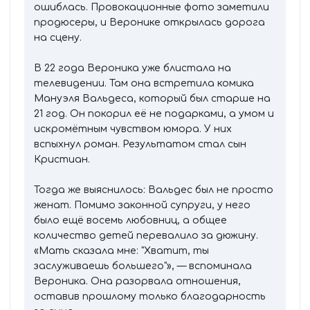
ошиблась. Провокационные фото заметили
продюсеры, и Веронике открылась дорога
на сцену.
В 22 года Вероника уже блистала на
телевидении. Там она встретила комика
Мануэля Вальдеса, который был старше на
21 год. Он покорил её не подарками, а умом и
искромётным чувством юмора. У них
вспыхнул роман. Результатом стал сын
Кристиан.
Тогда же выяснилось: Вальдес был не просто
женат. Помимо законной супруги, у него
было ещё восемь любовниц, а общее
количество детей перевалило за дюжину.
«Мать сказала мне: "Хватит, ты
заслуживаешь большего"», — вспоминала
Вероника. Она разорвала отношения,
оставив прошлому только благодарность