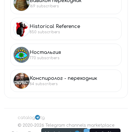
Вавилон переходник
ВА
169
subscribers
Historical Reference
HI
850
subscribers
Ностальгия
НО
770
subscribers
Конспиролог - переходник
КО
84
subscribers
catalog
tg
©
2020-2026
Telegram channels marketplace