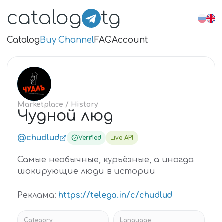
catalog
tg
Catalog
Buy Channel
FAQ
Account
ЧУ
Marketplace
/ History
Чудной люд
@chudlud
Verified
Live API
Самые необычные, курьёзные, а иногда
шокирующие люди в истории
Реклама:
https://telega.in/c/chudlud
Category
Language