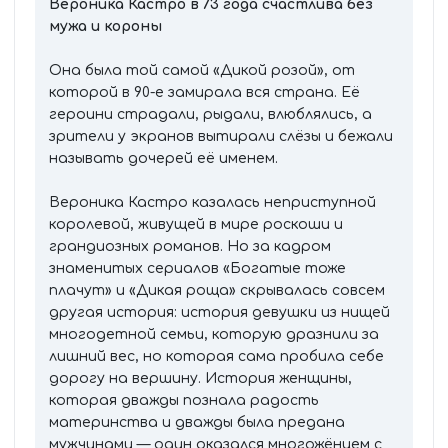
Вероника Кастро в 73 года счастлива без
мужа и короны
Она была той самой «Дикой розой», от
которой в 90-е замирала вся страна. Её
героини страдали, рыдали, влюблялись, а
зрители у экранов вытирали слёзы и бежали
называть дочерей её именем.
Вероника Кастро казалась неприступной
королевой, живущей в мире роскоши и
грандиозных романов. Но за кадром
знаменитых сериалов «Богатые тоже
плачут» и «Дикая роща» скрывалась совсем
другая история: история девушки из нищей
многодетной семьи, которую дразнили за
лишний вес, но которая сама пробила себе
дорогу на вершину. История женщины,
которая дважды познала радость
материнства и дважды была предана
мужчинами — один оказался многожёнцем с