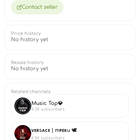
Contact seller
Price history
No history yet
Resale history
No history yet
Related channels
Music Top💎
MU
4.3K
subscribers
ᴠᴇʀsᴀᴄᴇ | тᴩᴇᴋи 🕊
ᴠᴇ
4.8K
subscribers