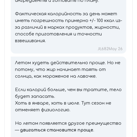
ингредиенты и готовить по плану.
Фактическая калорийность за день может
иметь погрешность примерно +/- 100 ккал из-
за различий в марках продуктов, жирности,
способе приготовления и точности
взвешивания.
682
May 26
Летом худеть действительно проще. Но не
потому, что жир начинает таять от
солнца, как мороженое на лавочке.
Если калорий больше, чем вы тратите, тело
будет запасать.
Хоть в январе, хоть в июле. Тут сезон не
отменяет физиологию.
Но летом появляется другое преимущество
—
двигаться становится проще
.