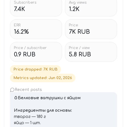
Subscribers
Avg views
7.4K
1.2K
ERR
Price
16.2%
7K RUB
Price / subscriber
Price / view
0.9 RUB
5.8 RUB
Price dropped
:
7K RUB
Metrics updated
:
Jun 02, 2026
Recent posts
🥚Белковые ватрушки с яйцом
Ингредиенты для основы:
творог — 180 г
яйцо — 1 шт.