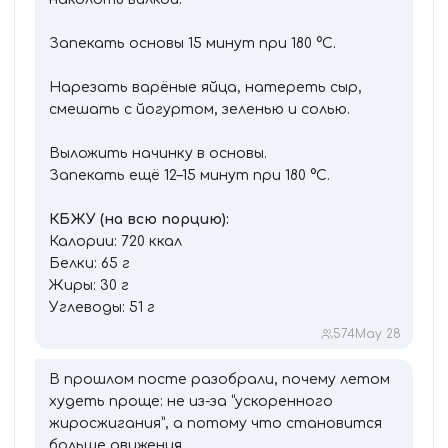
Запекать основы 15 минут при 180 °C.
Нарезать варёные яйца, натереть сыр,
смешать с йогуртом, зеленью и солью.
Выложить начинку в основы.
Запекать ещё 12–15 минут при 180 °C.
КБЖУ (на всю порцию):
Калории: 720 ккал
Белки: 65 г
Жиры: 30 г
Углеводы: 51 г
574
May 28
В прошлом посте разобрали, почему летом
худеть проще: не из-за “ускоренного
жиросжигания”, а потому что становится
больше движения.