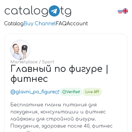
catalog
tg
Catalog
Buy Channel
FAQ
Account
ГЛ
Marketplace
/ Sport
Главный по фигуре |
фитнес
@glavni_po_figure
Verified
Live API
Бесплатные планы питания для
похудения, консультации и фитнес
лайфхаки для стройной фигуры.
Похудение, здоровье после 40, фитнес