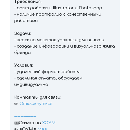
Требования:
- опыт работы в Illustrator и Photoshop
- наличие портфолио с качественными
работами
Задачи:
- верстка макетов упаковки для печати
- создание инфографики и визуального языка
бренда
Условия:
- удаленный формат работы
- сдельная оплата, обсуждаем
индивидуально
Контакты для связи:
✏️
Откликнуться
➖➖➖➖➖➖➖
✉️Ссылка на
ХОУМ
📲 ХОУМ в
МАХ