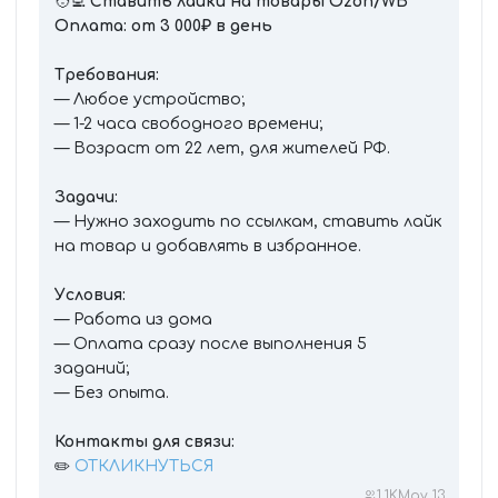
🧑‍💻
Ставить лайки на товары Ozon/WB
Оплата: от 3 000₽ в день
Требования:
— Любое устройство;
— 1-2 часа свободного времени;
— Возраст от 22 лет, для жителей РФ.
Задачи:
— Нужно заходить по ссылкам, ставить лайк
на товар и добавлять в избранное.
Условия:
— Работа из дома
— Оплата сразу после выполнения 5
заданий;
— Без опыта.
Контакты для связи:
✏️
ОТКЛИКНУТЬСЯ
1.1K
May 13