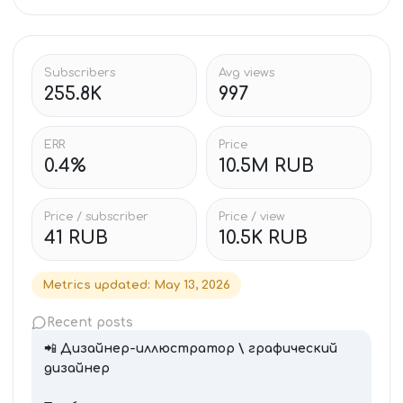
Subscribers
Avg views
255.8K
997
ERR
Price
0.4%
10.5M RUB
Price / subscriber
Price / view
41 RUB
10.5K RUB
Metrics updated
:
May 13, 2026
Recent posts
📲
Дизайнер-иллюстратор \ графический
дизайнер