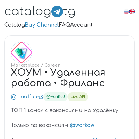
catalog
tg
Catalog
Buy Channel
FAQ
Account
ХО
Marketplace
/ Career
ХОУМ • Удалённая
работа • Фриланс
@hmoffice
Verified
Live API
ТОП 1 канал с вакансиями на Удалёнку.
Только по вакансиям
@workow