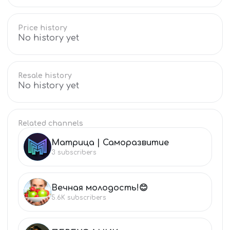
Price history
No history yet
Resale history
No history yet
Related channels
Матрица | Саморазвитие
МА
3
subscribers
Вечная молодость!😊
ВЕ
5.6K
subscribers