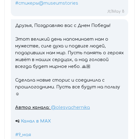
#стикеры
@museumstories
1
May 8
Друзья, Поздравляю вас с Днем Победы!
Этот великий день напоминает нам о
мужестве, силе духа и подвиге людей,
подаривших нам мир. Пусть память о героях
живёт в наших сердцах, а над головой
всегда будет мирное небо. 🙏🏼
Сделала новые сторис и соединила с
прошлогодними. Пусть все будут на пользу
☺️
Автор канала:
@olesyachernika
📲
Канал в МАХ
#9_мая