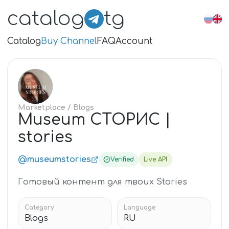
catalog
tg
Catalog
Buy Channel
FAQ
Account
MU
Marketplace
/ Blogs
Museum СТОРИС |
stories
@museumstories
Verified
Live API
Готовый контент для твоих Stories
Category
Language
Blogs
RU