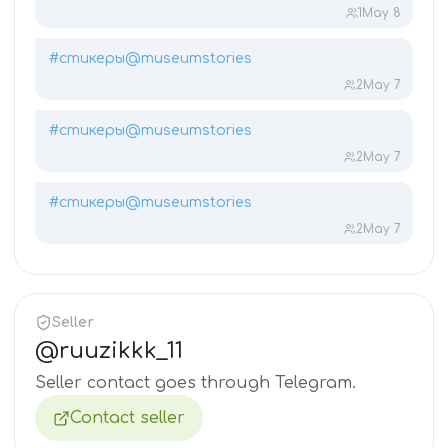
1
May 8
#стикеры
@museumstories
2
May 7
#стикеры
@museumstories
2
May 7
#стикеры
@museumstories
2
May 7
Seller
@
ruuzikkk_11
Seller contact goes through Telegram.
Contact seller