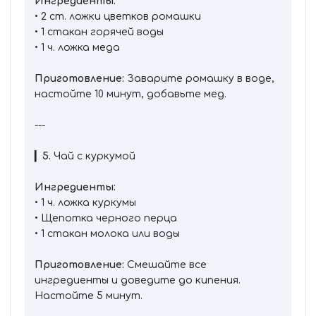
Ингредиенты:
• 2 ст. ложки цветков ромашки
• 1 стакан горячей воды
• 1 ч. ложка меда
Приготовление:
Заварите ромашку в воде,
настойте 10 минут, добавьте мед.
---
▎
5.
Чай с куркумой
Ингредиенты:
• 1 ч. ложка куркумы
• Щепотка черного перца
• 1 стакан молока или воды
Приготовление:
Смешайте все
ингредиенты и доведите до кипения.
Настойте 5 минут.