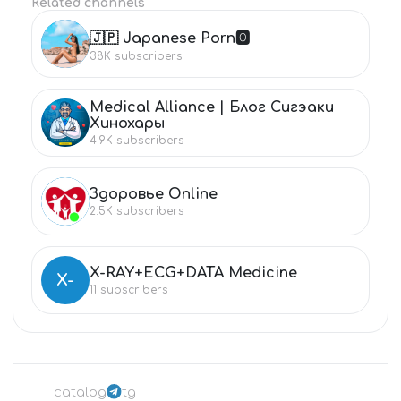
Related channels
🇯🇵 Japanese Porn🅾️
🇯
38K
subscribers
Medical Alliance | Блог Сигэаки
ME
Хинохары
4.9K
subscribers
Здоровье Online
ЗД
2.5K
subscribers
X-RAY+ECG+DATA Medicine
X-
11
subscribers
catalog
tg