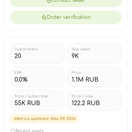
Contact seller
Order verification
Subscribers
Avg views
20
9K
ERR
Price
0.0%
1.1M RUB
Price / subscriber
Price / view
55K RUB
122.2 RUB
Metrics updated
:
May 09, 2026
Recent posts