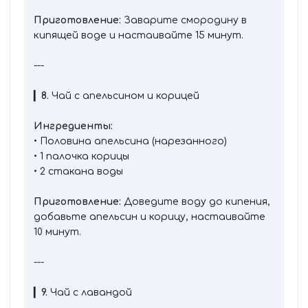
Приготовление:
Заварите смородину в
кипящей воде и настаивайте 15 минут.
---
▎
8.
Чай с апельсином и корицей
Ингредиенты:
• Половина апельсина (нарезанного)
• 1 палочка корицы
• 2 стакана воды
Приготовление:
Доведите воду до кипения,
добавьте апельсин и корицу, настаивайте
10 минут.
---
▎
9.
Чай с лавандой