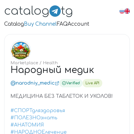
catalog
tg
Catalog
Buy Channel
FAQ
Account
НА
Marketplace
/ Health
Народный медик
@narodniy_medic
Verified
Live API
МЕДИЦИНА БЕЗ ТАБЛЕТОК И УКОЛОВ!
#СПОРТдляздоровья
#ПОЛЕЗНОзнать
#АНАТОМИЯ
#НАРОДНОЕлечение