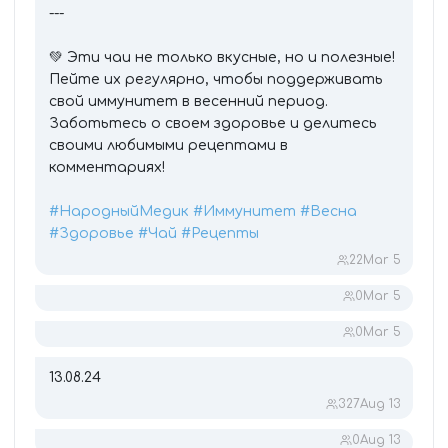
---
💚 Эти чаи не только вкусные, но и полезные!
Пейте их регулярно, чтобы поддерживать
свой иммунитет в весенний период.
Заботьтесь о своем здоровье и делитесь
своими любимыми рецептами в
комментариях!
#НародныйМедик
#Иммунитет
#Весна
#Здоровье
#Чай
#Рецепты
22
Mar 5
0
Mar 5
0
Mar 5
13.08.24
327
Aug 13
0
Aug 13