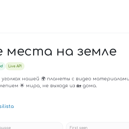
 места на земле
ed
Live API
х уголках нашей 🌍 планеты с видео материалами
епием 🌟 мира, не выходя из 🏡 дома.
ilista
guage
First seen