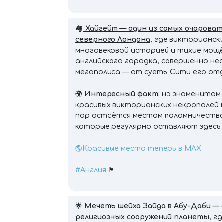
🏘
Хайгейт — один из самых очарова
северного Лондона
, где викторианск
многовековой историей и тихие мощ
английского городка, совершенно не
мегаполиса — от суеты Сити его от
🌍
Интересный факт:
на знаменитом 
красивых викторианских некрополей м
пор остаётся местом паломничества 
которые регулярно оставляют здесь 
🌎Красивые места теперь в MAX
#Англия
🏴󠁧󠁢󠁥󠁮󠁧󠁿
🌟
Мечеть шейха Зайда в Абу-Даби —
религиозных сооружений планеты
, г