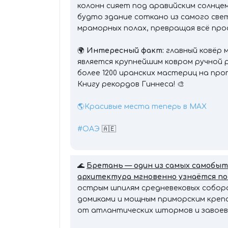
колонн сияет под аравийским солнце
будто здание соткано из самого свет
мраморных полах, превращая всё про
🌍
Интересный факт:
главный ковёр
является крупнейшим ковром ручной 
более 1200 иранских мастериц на прот
Книгу рекордов Гиннеса! 🎨
🌎Красивые места теперь в MAX
#ОАЭ
🇦🇪
🌊
Бретань — один из самых самобыт
архитектура мгновенно узнаётся по
острым шпилям средневековых собор
домиками и мощным приморским креп
от атлантических штормов и завоев