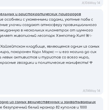
106
May 14
тельных и аристократических пригородов
ие особняки с ухоженными садами, уютные пабы с
ёные улочки создают атмосферу провинциального
ожиданную в нескольких километрах от шумного
деляет живописный лесопарк Хэмпстед-Хит! 🌺✨
Хайгейтском кладбище, являющемся одним из самых
ира, похоронен Карл Маркс — и его могила до сих
левых активистов и туристов со всего мира,
красные гвоздики и политические манифесты! 🌹
114
May 14
 одно из самых величественных и захватывающих
де безупречный белый мрамор 82 куполов и 1000