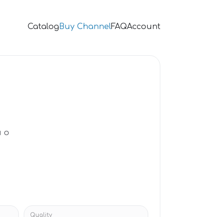
Catalog
Buy Channel
FAQ
Account
 о
Quality