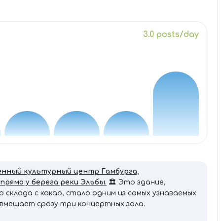
3.0 posts/day
енный культурный центр Гамбурга,
прямо у берега реки Эльбы.
🏛 Это здание,
склада с какао, стало одним из самых узнаваемых
вмещает сразу три концертных зала.