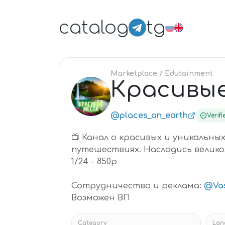
catalog
tg
Marketplace
/ Edutainment
Красивые
КР
@places_on_earth
Verifi
📺 Канал о красивых и уникальны
путешествиях. Насладись великол
1/24 - 850р
Сотрудничество и реклама:
@Vas
Возможен ВП
Category
Lan