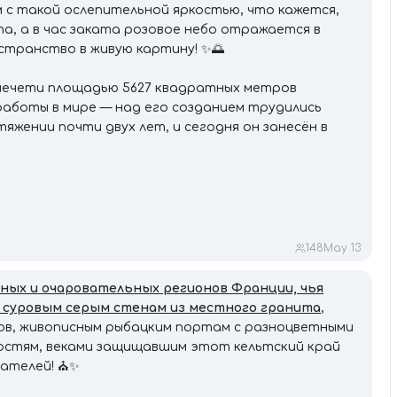
м с такой ослепительной яркостью, что кажется,
а, а в час заката розовое небо отражается в
странство в живую картину! ✨🌅
 мечети площадью 5627 квадратных метров
работы в мире — над его созданием трудились
яжении почти двух лет, и сегодня он занесён в
148
May 13
ных и очаровательных регионов Франции, чья
 суровым серым стенам из местного гранита
,
ов, живописным рыбацким портам с разноцветными
остям, веками защищавшим этот кельтский край
ателей! ⛪️✨