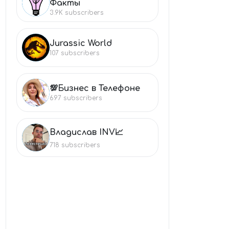
ПО
Факты
3.9K
subscribers
Jurassic World
JU
107
subscribers
💯Бизнес в Телефоне
💯
697
subscribers
Владислав INV📈
ВЛ
718
subscribers