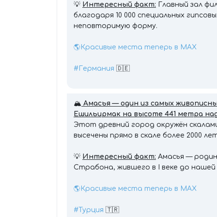
💡
Интересный факт:
Главный зал фи
благодаря 10 000 специальных гипсов
неповторимую форму.
🌎Красивые места теперь в MAX
#Германия
🇩🇪
🏔
Амасья — один из самых живописны
Ешильирмак на высоте 441 метра над 
Этот древний город окружён скалами
высечены прямо в скале более 2000 л
💡
Интересный факт:
Амасья — родин
Страбона, жившего в I веке до нашей
🌎Красивые места теперь в MAX
#Турция
🇹🇷