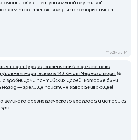
лармонии обладает уникальной акустикой
ых панелей на стенах, каждая из которых имеет
82
May 14
х городов Турции, затерянный в долине реки
уровнем моря, всего в 140 км от Черного моря.
🕌
 с гробницами понтийских царей, которые были
ет назад — зрелище поистине завораживающее!
а великого древнегреческого географа и историка
 эры.