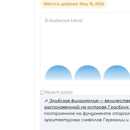
Metrics updated
:
May 15, 2026
Audience trend
Recent posts
🎶
Эльбская филармония — величеств
расположенный на острове Грасбрук 
построенное на фундаменте старого 
архитектурных символов Германии и 