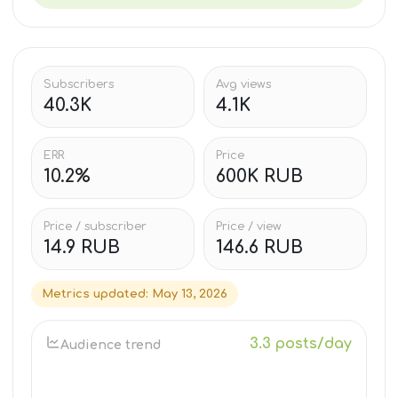
Subscribers
Avg views
40.3K
4.1K
ERR
Price
10.2%
600K RUB
Price / subscriber
Price / view
14.9 RUB
146.6 RUB
Metrics updated
:
May 13, 2026
3.3 posts/day
Audience trend