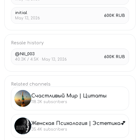
initial
600K RUB
May 13, 2026
Resale history
@Nll_003
600K RUB
40.3K / 4.5K · May 13, 2026
Related channels
Счастливый Мир | Цитаты
СЧ
118.3K
subscribers
Женская Психология | Эстетика💕
ЖЕ
35.4K
subscribers