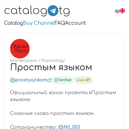
catalog
tg
Catalog
Buy Channel
FAQ
Account
ПР
Marketplace
/ Psychology
Простым языком
@prostyazikom
Verified
Live API
Официальный канал проекта «Простым
языком»
Сложные слова простым языком.
Сотрудничество:
@Nll_003