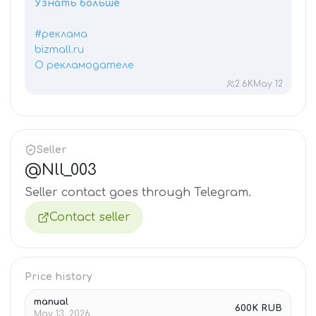
Узнать больше
#реклама
bizmall.ru
О рекламодателе
2.6K
May 12
Seller
@
Nll_003
Seller contact goes through Telegram.
Contact seller
Price history
manual
600K RUB
May 13, 2026