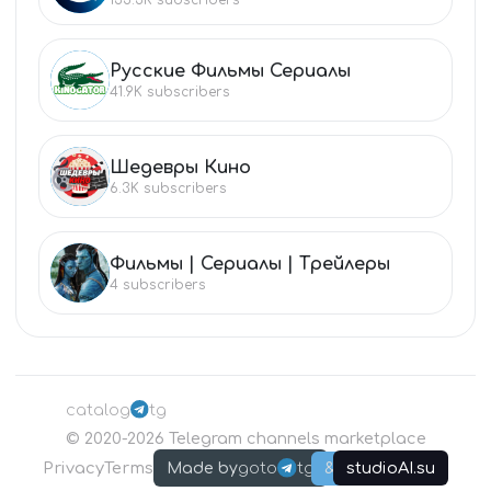
135.3K
subscribers
Русские Фильмы Сериалы
РУ
41.9K
subscribers
Шедевры Кино
ШЕ
6.3K
subscribers
Фильмы | Сериалы | Трейлеры
ФИ
4
subscribers
catalog
tg
©
2020-2026
Telegram channels marketplace
Privacy
Terms
goto
tg
studioAI.su
Made by
&