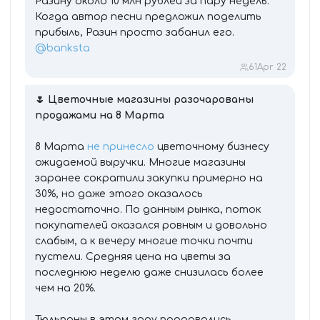
Разину около 10 млн рублей за пару недель.
Когда автор песни предложил поделить
прибыль, Разин просто забанил его.
@banksta
61
Apr 22
🌷 Цветочные магазины разочарованы
продажами на 8 Марта
8 Марта
не принесло
цветочному бизнесу
ожидаемой выручки. Многие магазины
заранее сократили закупки примерно на
30%, но даже этого оказалось
недостаточно. По данным рынка, поток
покупателей оказался ровным и довольно
слабым, а к вечеру многие точки почти
пустели. Средняя цена на цветы за
последнюю неделю даже снизилась более
чем на 20%.
Тюльпаны в этом году продавались