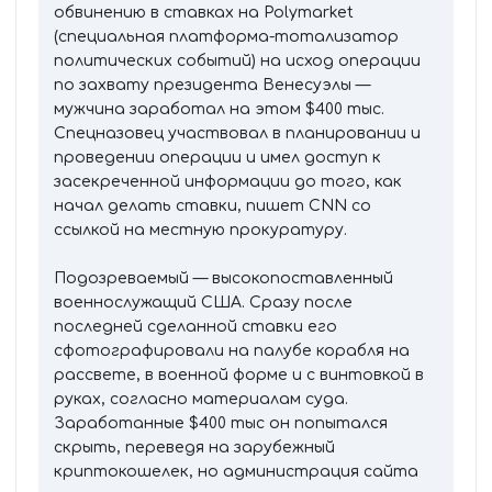
обвинению в ставках на Polymarket
(специальная платформа-тотализатор
политических событий) на исход операции
по захвату президента Венесуэлы —
мужчина заработал на этом $400 тыс.
Спецназовец участвовал в планировании и
проведении операции и имел доступ к
засекреченной информации до того, как
начал делать ставки, пишет CNN со
ссылкой на местную прокуратуру.
Подозреваемый — высокопоставленный
военнослужащий США. Сразу после
последней сделанной ставки его
сфотографировали на палубе корабля на
рассвете, в военной форме и с винтовкой в
руках, согласно материалам суда.
Заработанные $400 тыс он попытался
скрыть, переведя на зарубежный
криптокошелек, но администрация сайта