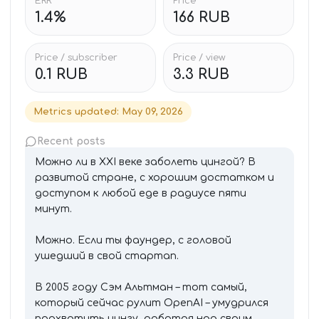
ERR
Price
1.4%
166 RUB
Price / subscriber
Price / view
0.1 RUB
3.3 RUB
Metrics updated
:
May 09, 2026
Recent posts
Можно ли в XXI веке заболеть цингой? В
развитой стране, с хорошим достатком и
доступом к любой еде в радиусе пяти
минут.
Можно. Если ты фаундер, с головой
ушедший в свой стартап.
В 2005 году Сэм Альтман – тот самый,
который сейчас рулит OpenAI – умудрился
подхватить цингу, работая над своим