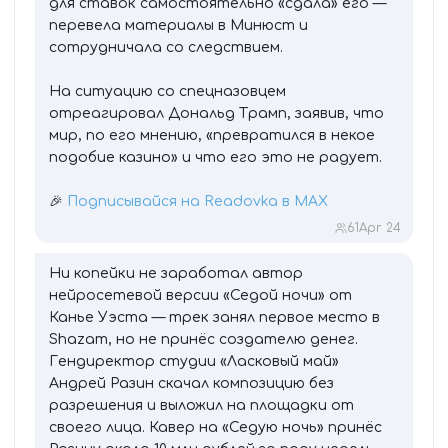
для ставок самостоятельно «сдала» его —
перевела материалы в Минюст и
сотрудничала со следствием.
На ситуацию со спецназовцем
отреагировал Дональд Трамп, заявив, что
мир, по его мнению, «превратился в некое
подобие казино» и что его это не радует.
🎉
Подписывайся на Readovka в MAX
61
Apr 24
Ни копейки не заработал автор
нейросетевой версии «Седой ночи» от
Канье Уэста — трек занял первое место в
Shazam, но не принёс создателю денег.
Гендиректор студии «Ласковый май»
Андрей Разин скачал композицию без
разрешения и выложил на площадки от
своего лица. Кавер на «Седую ночь» принёс