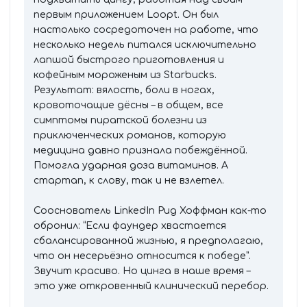
первым приложением Loopt. Он был
настолько сосредоточен на работе, что
несколько недель питался исключительно
лапшой быстрого приготовления и
кофейным мороженым из Starbucks.
Результат: вялость, боли в ногах,
кровоточащие дёсны – в общем, все
симптомы пиратской болезни из
приключенческих романов, которую
медицина давно признала побеждённой.
Помогла ударная доза витаминов. А
стартап, к слову, так и не взлетел.
Сооснователь LinkedIn Рид Хоффман как-то
обронил: “Если фаундер хвастается
сбалансированной жизнью, я предполагаю,
что он несерьёзно относится к победе”.
Звучит красиво. Но цинга в наше время –
это уже откровенный клинический перебор.