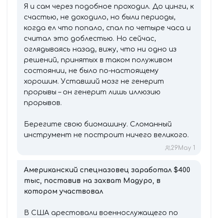
Я и сам через подобное проходил. До цинги, к
счастью, не доходило, но были периоды,
когда ел что попало, спал по четыре часа и
считал это доблестью. Но сейчас,
оглядываясь назад, вижу, что ни одно из
решений, принятых в таком полуживом
состоянии, не было по-настоящему
хорошим. Уставший мозг не генерит
прорывы – он генерит лишь иллюзию
прорывов.
Берегите свою биомашину. Сломанный
инструмент не построит ничего великого.
29
May 1
Американский спецназовец заработал $400
тыс, поставив на захват Мадуро, в
котором участвовал
В США арестовали военнослужащего по