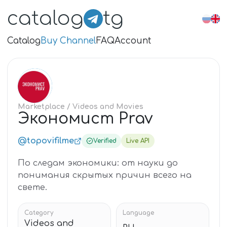
catalog
tg
Catalog
Buy Channel
FAQ
Account
ЭК
Marketplace
/ Videos and Movies
Экономист Prav
@topovifilme
Verified
Live API
По следам экономики: от науки до
понимания скрытых причин всего на
свете.
Category
Language
Videos and