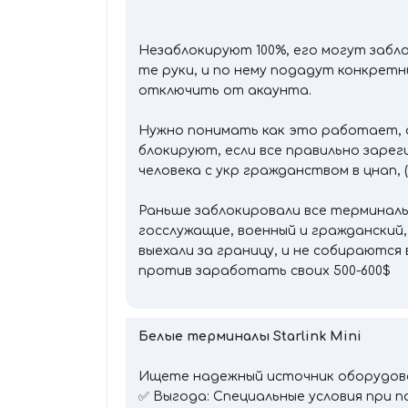
Незаблокируют 100%, его могут забл
те руки, и по нему подадут конкрет
отключить от акаунта.
Нужно понимать как это работает, о
блокируют, если все правильно заре
человека с укр гражданством в цнап,
Раньше заблокировали все терминалы,
госслужащие, военный и гражданский
выехали за границу, и не собираются
против заработать своих 500-600$
Белые терминалы Starlink Mini
Ищете надежный источник оборудован
✅ Выгода: Специальные условия при п