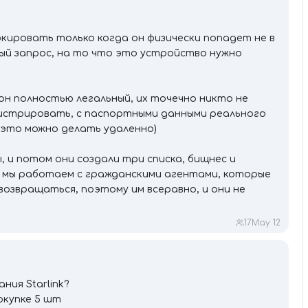
окировать только когда он физически попадет не в
ный запрос, на то что это устройство нужно
н полностью легальный, их точечно никто не
гистрировать, с паспортными данными реального
 (это можно делать удаленно)
 и потом они создали три списка, бищнес и
, мы работаем с гражданскими агентами, которые
 возвращаться, поэтому им всеравно, и они не
17
May 12
ия Starlink?
окупке 5 шт