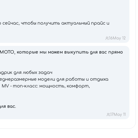
 сейчас, чтобы получить актуальный прайс и
16
May 12
MOTO, которые мы можем выкупить для вас прямо
адрик для любых задач
среднеразмерные модели для работы и отдыха
000 MV - топ-класс: мощность, комфорт,
ля вас.
17
May 11