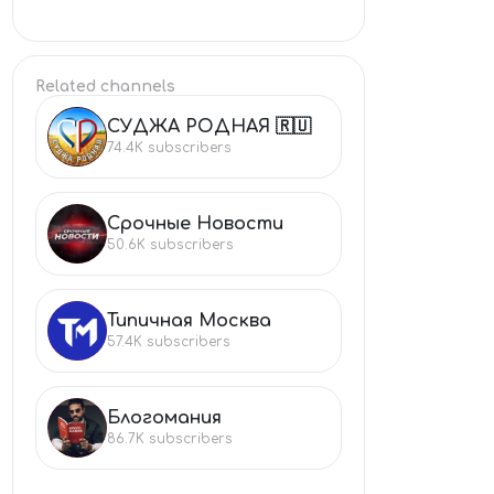
Related channels
СУДЖА РОДНАЯ 🇷🇺
СУ
74.4K
subscribers
Срочные Новости
СР
50.6K
subscribers
Типичная Москва
ТИ
57.4K
subscribers
Блогомания
БЛ
86.7K
subscribers