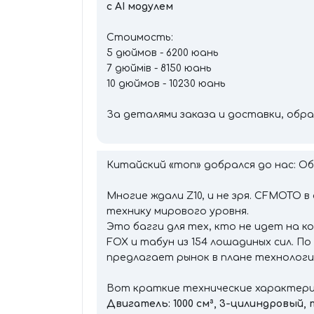
с AI модулем
Стоимость:
5 дюймов - 6200 юань
7 дюймів - 8150 юань
10 дюймов - 10230 юань
За деталями заказа и доставки, об
Китайский «топ» добрался до нас: О
Многие ждали Z10, и не зря. CFMOTO 
технику мирового уровня.
Это багги для тех, кто не идет на 
FOX и табун из 154 лошадиных сил. П
предлагает рынок в плане технолог
Вот краткие технические характер
Двигатель: 1000 см³, 3-цилиндровый,