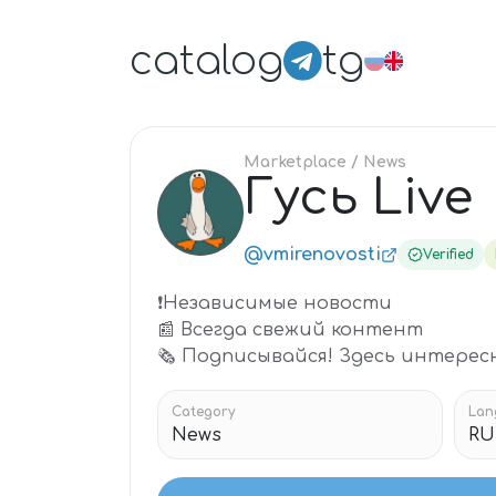
catalog
tg
Marketplace
/ News
Гусь Live
ГУ
@vmirenovosti
Verified
❗️Независимые новости
📰 Всегда свежий контент
🗞 Подписывайся! Здесь интересн
Category
Lan
News
RU