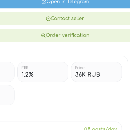
Open in Telegram
Contact seller
Order verification
ERR
Price
1.2%
36K RUB
0.8 posts/day