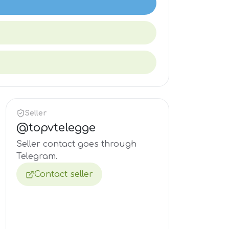
Seller
@
topvtelegge
Seller contact goes through
Telegram.
Contact seller