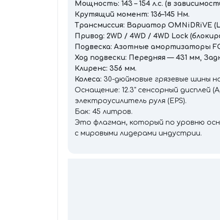
Мощность: 143 – 154 л.с. (в зависимос
Крутящий момент: 136–145 Нм.
Трансмиссия: Вариатор OMNiDRiVE (L
Привод: 2WD / 4WD / 4WD Lock (блоки
Подвеска: Азотные амортизаторы FOX 
Ход подвески: Передняя — 431 мм, Задн
Клиренс: 356 мм.
Колеса:
30-дюймовые грязевые шины на 
Оснащение: 12.3" сенсорный дисплей (A
электроусилитель руля (EPS).
Бак: 45 литров.
Это флагман, который по уровню ос
с мировыми лидерами индустрии.