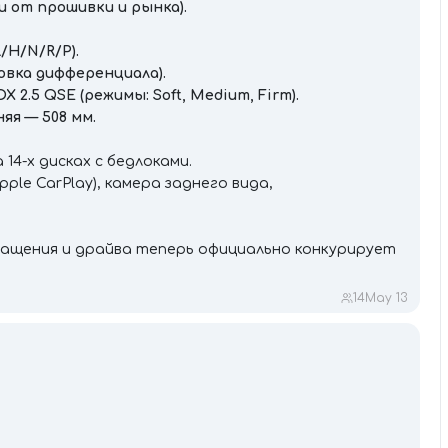
ти от прошивки и рынка).
/H/N/R/P).
ровка дифференциала).
2.5 QSE (режимы: Soft, Medium, Firm).
яя — 508 мм.
14-х дисках с бедлоками.
pple CarPlay), камера заднего вида,
нащения и драйва теперь официально конкурирует
14
May 13