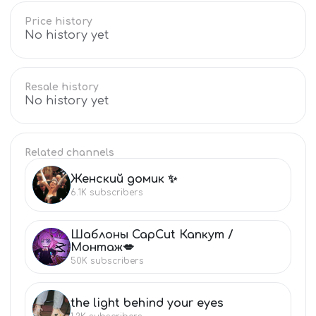
Price history
No history yet
Resale history
No history yet
Related channels
Женский домик ✨
ЖЕ
6.1K
subscribers
Шаблоны CapCut Капкут /
ША
Монтаж💋
50K
subscribers
the light behind your eyes
TH