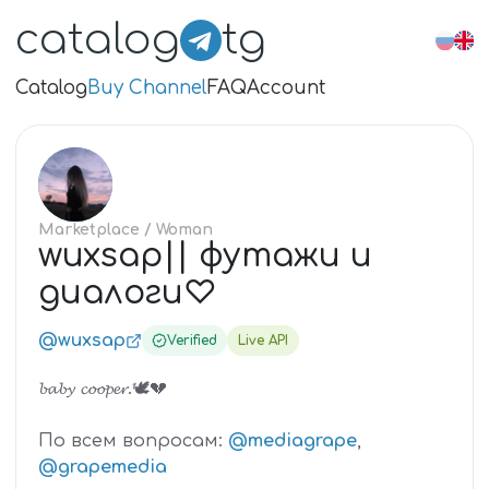
catalog
tg
Catalog
Buy Channel
FAQ
Account
WU
Marketplace
/ Woman
wuxsap|| футажи и
диалоги♡
@wuxsap
Verified
Live API
𝓫𝓪𝓫𝔂 𝓬𝓸𝓸𝓹𝓮𝓻.🕊💔
По всем вопросам:
@mediagrape
,
@grapemedia