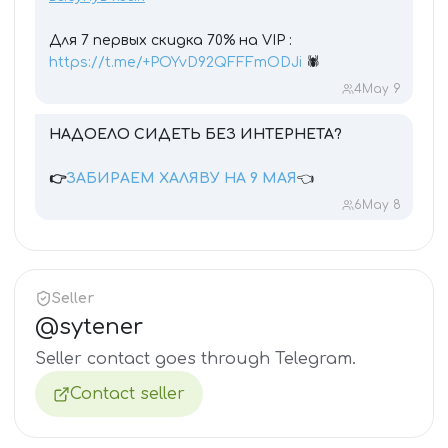
Для 7 первых скидка 70% на VIP :
https://t.me/+POYvD92QFFFmODJi
🕷
4
May 9
НАДОЕЛО СИДЕТЬ БЕЗ ИНТЕРНЕТА?
👉
ЗАБИРАЕМ ХАЛЯВУ НА 9 МАЯ
👈
6
May 8
Seller
@
sytener
Seller contact goes through Telegram.
Contact seller