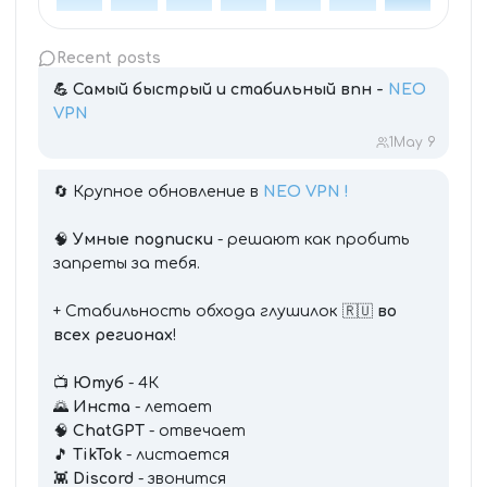
Recent posts
💪
Самый быстрый и стабильный впн -
NEO
VPN
1
May 9
🔄 Крупное обновление в
NEO VPN !
🧠
Умные подписки
- решают как пробить
запреты за тебя.
+ Стабильность обхода глушилок 🇷🇺
во
всех регионах
!
📺
Ютуб
- 4К
🌄
Инста
- летает
🧠
ChatGPT
- отвечает
🎵
TikTok
- листается
👾
Discord
- звонится