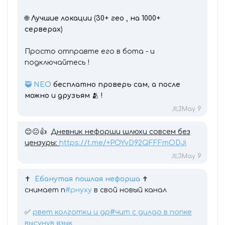
🌐
Лучшие локации
(
30+ гео , на 1000+
серверах
)
Просто отправте его в бота - и
подключайтесь !
🥷
NEO
бесплатно
проверь сам
,
а после
можно и друзьям
🫂
!
2
May 9
😊😐👍
Дневник нефорши шлюхи совсем без
цензуры:
https://t.me/+POYvD92QFFFmODJi
3
May 9
✝️
Ебанутая пошлая нефорша
✝️
снимает п
#pнуху
в свой новый канал
✅
рвет колготки и дp
#чит
с дилдо в попке
высунув язык