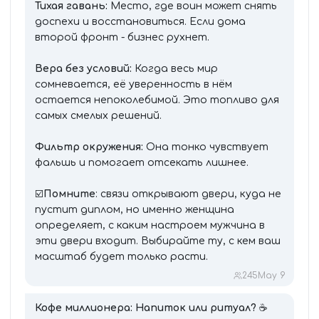
Тихая гавань:
Место, где воин может снять
доспехи и восстановиться. Если дома
второй фронт - бизнес рухнет.
Вера без условий:
Когда весь мир
сомневается, её уверенность в нём
остается непоколебимой. Это топливо для
самых смелых решений.
Фильтр окружения:
Она тонко чувствует
фальшь и помогает отсекать лишнее.
☑️
Помните
: связи открывают двери, куда не
пустит диплом, но именно женщина
определяет, с каким настроем мужчина в
эти двери входит. Выбирайте ту, с кем ваш
масштаб будет только расти.
245
May 9
Кофе миллионера: Напиток или ритуал?
☕️