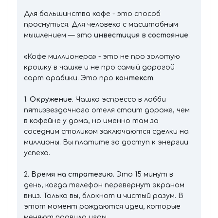
Для большинства кофе - это способ
проснуться. Для человека с масштабным
мышлением — это
инвестиция в состояние
.
«Кофе миллионера» - это не про золотую
крошку в чашке и не про самый дорогой
сорт арабики. Это про
контекст
.
1.
Окружение.
Чашка эспрессо в лобби
пятизвездочного отеля стоит дороже, чем
в кофейне у дома, но именно там за
соседним столиком заключаются сделки на
миллионы. Вы платите за доступ к энергии
успеха.
2.
Время на стратегию.
Это 15 минут в
день, когда телефон перевернут экраном
вниз. Только вы, блокнот и чистый разум. В
этот момент рождаются идеи, которые
меняют правила игры.