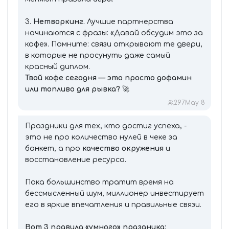
3.
Нетворкинг.
Лучшие партнерства
начинаются с фразы: «Давай обсудим это за
кофе». Помните: связи открывают те двери,
в которые не просунуть даже самый
красный диплом.
Твой кофе сегодня — это просто дофамин
или топливо для рывка?
🚀
297
May 8
Праздники для тех, кто достиг успеха, -
это не про количество нулей в чеке за
банкет, а про
качество окружения
и
восстановление ресурса.
Пока большинство тратит время на
бессмысленный шум, миллионер инвестирует
его в яркие впечатления и правильные связи.
Вот 3 правила «умного» праздника: