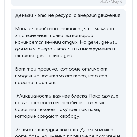
337
May 6
Деньги - это не ресурс, а энергия движения
Многие ошибочно считают, что миллион -
это конечная точка, за которой
начинается вечный отдых. На деле, деньги
для миллионера - это лишь
инструмент и
топливо
для новых идей.
Вот три правила, которые отличают
владельца капитала от того, кто его
просто тратит:
📌
Ликвидность важнее блеска.
Пока другие
покупают пассивы, чтобы «казаться»,
богатый человек покупает активы,
которые создают свободу.
📌
Связи - твердая валюта.
Диплом может
дать базу, но именно правильное окружение