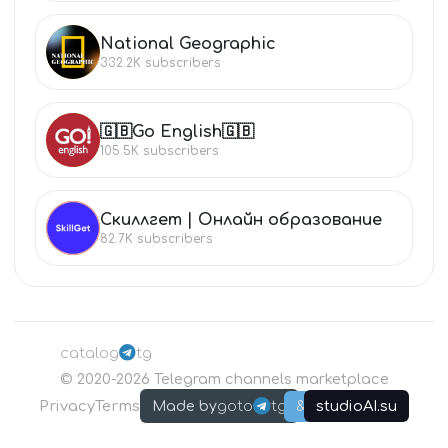
National Geographic
NA
332.2K
subscribers
🇬🇧Go English🇬🇧
🇬
105.5K
subscribers
Скиллгет | Онлайн образование
СК
82.7K
subscribers
catalog
tg
©
2020-2026
Telegram channels marketplace
Privacy
Terms
goto
tg
studioAI.su
Made by
&