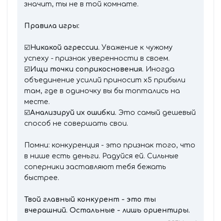
значит, ты не в той комнате.
Правила игры:
☑️
Никакой агрессии.
Уважение к чужому
успеху - признак уверенности в своем.
☑️
Ищи точки соприкосновения.
Иногда
объединение усилий приносит х5 прибыли
там, где в одиночку вы бы топтались на
месте.
☑️
Анализируй их ошибки.
Это самый дешевый
способ не совершать свои.
Помни: конкуренция - это признак того, что
в нише есть деньги. Радуйся ей. Сильные
соперники заставляют тебя бежать
быстрее.
Твой главный конкурент - это ты
вчерашний. Остальные - лишь ориентиры.