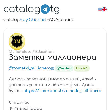
catalog
tg
Catalog
Buy Channel
FAQ
Account
ЗА
Marketplace
/ Education
Заметки миллионера
@zametki_millionera
Verified
Live API
Делюсь полезной информацией, чтобы
достичь успеха в любимом деле. Дать
буст -
https://t.me/boost/zametki_millionera
💸 Бизнес
💰 Инвестиции