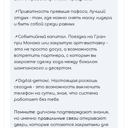
📌Приватность превыше пафоса. Лучший
отдых - там, где можно снять маску лидера
и быть собой среди равных.
📌Событийный капитал. Поездка на Гран-
при Монако или закрытую арт-выставку -
это не просто досуг, а возможность
встретить партнера, с которым вы
закроете сделку года между бокалом
шампанского и десертом.
📌Digital-детокс. Настоящая роскошь
сегодня - это возможность выключить
телефон на сутки, зная, что система
работает без тебя.
Помните
: дипломы подтверждают знания,
но именно
правильные связи
открывают
двери, которые остаются закрытыми для