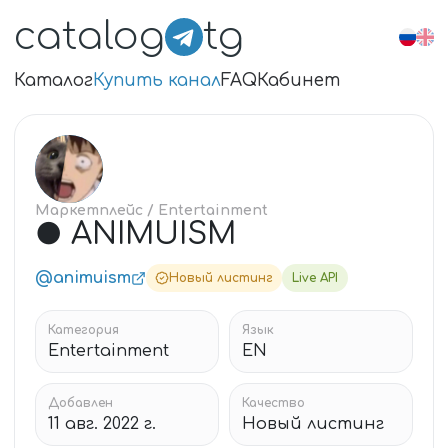
catalog
tg
Каталог
Купить канал
FAQ
Кабинет
●
Маркетплейс
/ Entertainment
● ANIMUISM
@animuism
Новый листинг
Live API
Категория
Язык
Entertainment
EN
Добавлен
Качество
11 авг. 2022 г.
Новый листинг