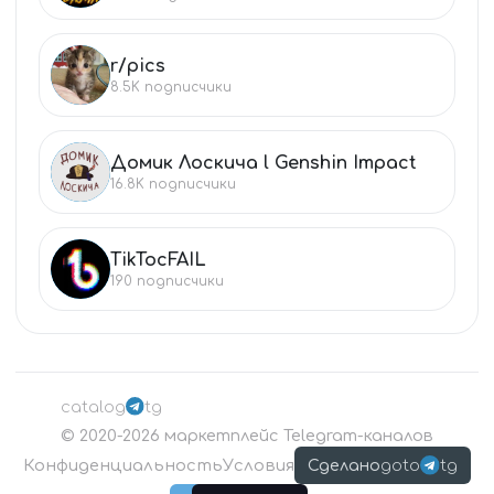
r/pics
R/
8.5K
подписчики
Домик Лоскича l Genshin Impact
ДО
16.8K
подписчики
TikTocFAIL ️
TI
190
подписчики
catalog
tg
©
2020-2026
маркетплейс Telegram-каналов
Конфиденциальность
Условия
goto
tg
Сделано