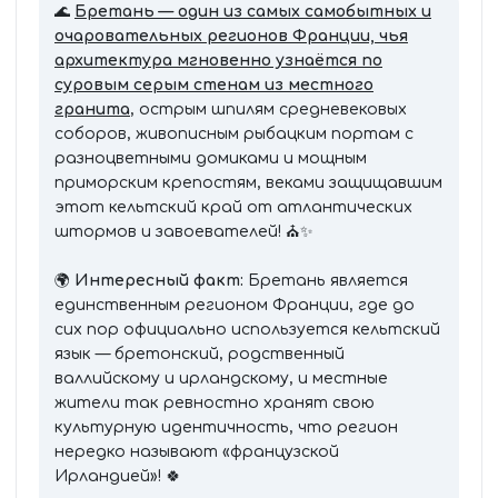
🌊
Бретань — один из самых самобытных и
очаровательных регионов Франции, чья
архитектура мгновенно узнаётся по
суровым серым стенам из местного
гранита
, острым шпилям средневековых
соборов, живописным рыбацким портам с
разноцветными домиками и мощным
приморским крепостям, веками защищавшим
этот кельтский край от атлантических
штормов и завоевателей! ⛪️✨
🌍
Интересный факт:
Бретань является
единственным регионом Франции, где до
сих пор официально используется кельтский
язык — бретонский, родственный
валлийскому и ирландскому, и местные
жители так ревностно хранят свою
культурную идентичность, что регион
нередко называют «французской
Ирландией»! 🍀