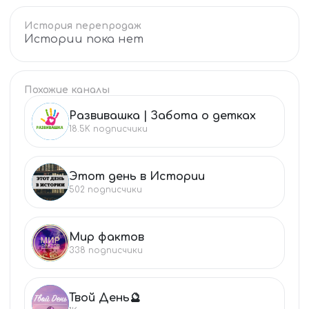
История перепродаж
Истории пока нет
Похожие каналы
Развивашка | Забота о детках
РА
18.5K
подписчики
Этот день в Истории
ЭТ
502
подписчики
Мир фактов
МИ
338
подписчики
Твой День🔮
ТВ