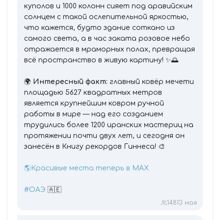
куполов и 1000 колонн сияет под аравийским
солнцем с такой ослепительной яркостью,
что кажется, будто здание соткано из
самого света, а в час заката розовое небо
отражается в мраморных полах, превращая
всё пространство в живую картину! ✨🌅
🌍
Интересный факт:
главный ковёр мечети
площадью 5627 квадратных метров
является крупнейшим ковром ручной
работы в мире — над его созданием
трудились более 1200 иранских мастериц на
протяжении почти двух лет, и сегодня он
занесён в Книгу рекордов Гиннеса! 🎨
🌎Красивые места теперь в MAX
#ОАЭ
🇦🇪
148
13 мая