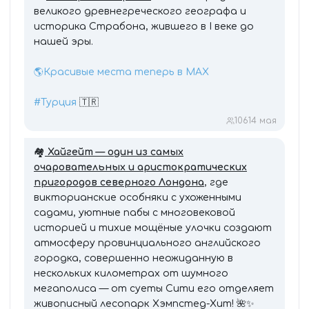
великого древнегреческого географа и
историка Страбона, жившего в I веке до
нашей эры.
🌎Красивые места теперь в MAX
#Турция
🇹🇷
106
14 мая
🏘
Хайгейт — один из самых
очаровательных и аристократических
пригородов северного Лондона
, где
викторианские особняки с ухоженными
садами, уютные пабы с многовековой
историей и тихие мощёные улочки создают
атмосферу провинциального английского
городка, совершенно неожиданную в
нескольких километрах от шумного
мегаполиса — от суеты Сити его отделяет
живописный лесопарк Хэмпстед-Хит! 🌺✨