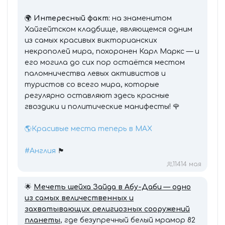
🌍
Интересный факт:
на знаменитом
Хайгейтском кладбище, являющемся одним
из самых красивых викторианских
некрополей мира, похоронен Карл Маркс — и
его могила до сих пор остаётся местом
паломничества левых активистов и
туристов со всего мира, которые
регулярно оставляют здесь красные
гвоздики и политические манифесты! 🌹
🌎Красивые места теперь в MAX
#Англия
🏴󠁧󠁢󠁥󠁮󠁧󠁿
114
14 мая
🌟
Мечеть шейха Зайда в Абу-Даби — одно
из самых величественных и
захватывающих религиозных сооружений
планеты
, где безупречный белый мрамор 82