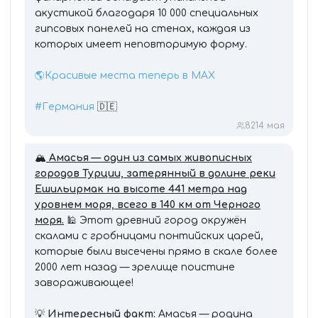
акустикой благодаря 10 000 специальных
гипсовых панелей на стенах, каждая из
которых имеет неповторимую форму.
🌎Красивые места теперь в MAX
#Германия
🇩🇪
82
14 мая
🏔
Амасья — один из самых живописных
городов Турции, затерянный в долине реки
Ешильирмак на высоте 441 метра над
уровнем моря, всего в 140 км от Черного
моря.
🕌 Этот древний город окружён
скалами с гробницами понтийских царей,
которые были высечены прямо в скале более
2000 лет назад — зрелище поистине
завораживающее!
💡
Интересный факт:
Амасья — родина