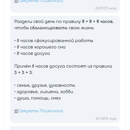
🩷
Секреты Психолога
903
11 мая
Раздели свой день по правилу
8 + 8 + 8 часов
,
чтобы
сбалансировать
свою жизнь:
• 8 часов сфокусированной работы
• 8 часов хорошего сна
• 8 часов досуга
Причём 8 часов досуга состоят из правила
3 + 3 + 3
:
• семья, друзья, духовность
• здоровье, гигиена, хобби
• душа, помощь, смех
🩷
Секреты Психолога
1.8K
8 мая