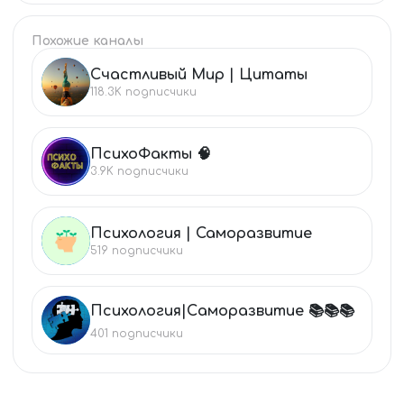
Похожие каналы
Счастливый Мир | Цитаты
СЧ
118.3K
подписчики
ПсихоФакты 🧠
ПС
3.9K
подписчики
Психология | Саморазвитие
ПС
519
подписчики
Психология|Cаморазвитие 📚📚📚
ПС
401
подписчики