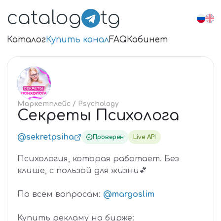
catalog
tg
Каталог
Купить канал
FAQ
Кабинет
СЕ
Маркетплейс
/ Psychology
Секреты Психолога
@sekretpsiha
Проверен
Live API
Психология, которая работает. Без
клише, с пользой для жизни💕
По всем вопросам:
@margoslim
Купить рекламу на бирже: