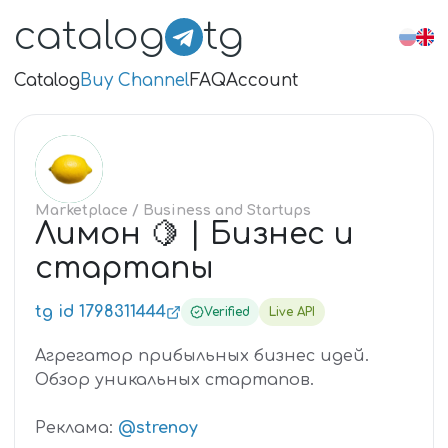
catalog
tg
Catalog
Buy Channel
FAQ
Account
ЛИ
Marketplace
/ Business and Startups
Лимон 🍋 | Бизнес и
стартапы
tg id 1798311444
Verified
Live API
Агрегатор прибыльных бизнес идей.
Обзор уникальных стартапов.
Реклама:
@strenoy