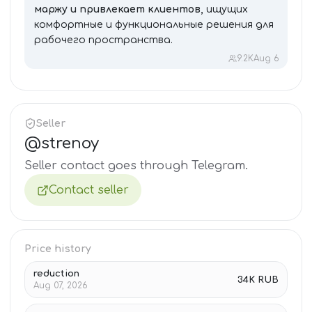
маржу и привлекает клиентов,
ищущих
комфортные и функциональные решения для
рабочего пространства.
9.2K
Aug 6
Seller
@
strenoy
Seller contact goes through Telegram.
Contact seller
Price history
reduction
34K RUB
Aug 07, 2026