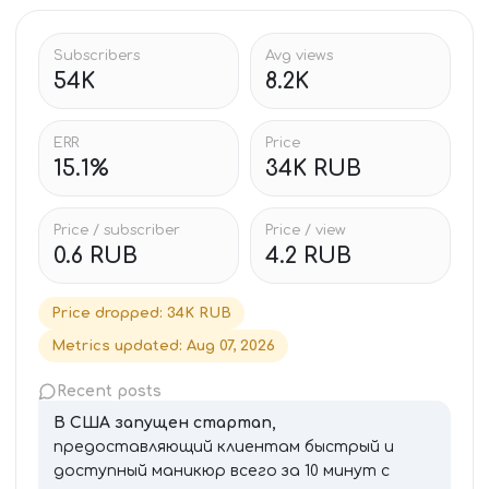
Subscribers
Avg views
54K
8.2K
ERR
Price
15.1%
34K RUB
Price / subscriber
Price / view
0.6 RUB
4.2 RUB
Price dropped
:
34K RUB
Metrics updated
:
Aug 07, 2026
Recent posts
В США запущен стартап,
предоставляющий клиентам быстрый и
доступный маникюр всего за 10 минут с