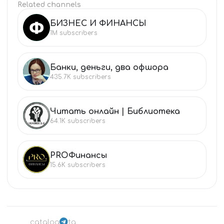
Related channels
БИЗНЕС И ФИНАНСЫ
БИ
1M
subscribers
Банки, деньги, два офшора
БА
435.7K
subscribers
Читать онлайн | Библиотека
ЧИ
64.1K
subscribers
PROФинансы
PR
15.6K
subscribers
catalog
tg