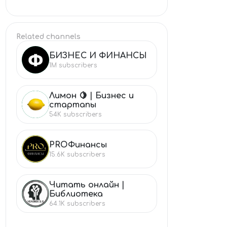
Related channels
БИЗНЕС И ФИНАНСЫ
БИ
1M
subscribers
Лимон 🍋 | Бизнес и
ЛИ
стартапы
54K
subscribers
PROФинансы
PR
15.6K
subscribers
Читать онлайн |
ЧИ
Библиотека
64.1K
subscribers