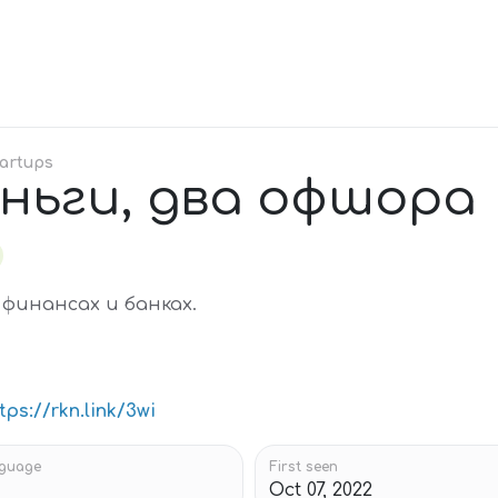
tartups
еньги, два офшора
финансах и банках.
tps://rkn.link/3wi
guage
First seen
Oct 07, 2022