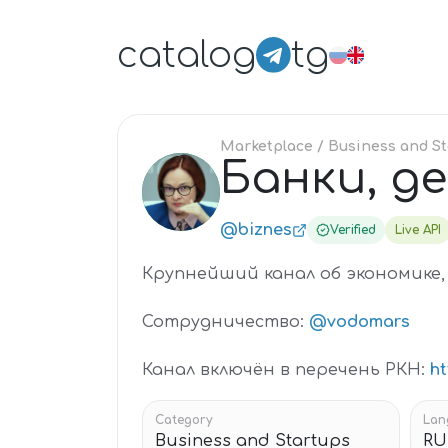
catalog
tg
Marketplace
/ Business and S
Банки, д
БА
@biznes
Verified
Live API
Крупнейший канал об экономике, 
Сотрудничество:
@vodomars
Канал включён в перечень РКН:
ht
Category
Lan
Business and Startups
RU