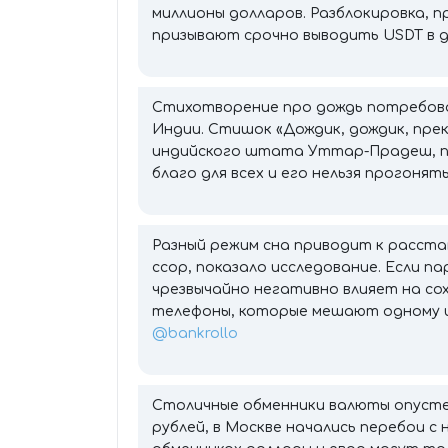
миллионы долларов. Разблокировка, п
призывают срочно выводить USDT в 
Стихотворение про дождь потребовал
Индии. Стишок «Дождик, дождик, пре
индийского штата Уттар-Прадеш, по
благо для всех и его нельзя прогонят
Разный режим сна приводит к расста
ссор, показало исследование. Если п
чрезвычайно негативно влияет на с
телефоны, которые мешают одному и
@bankrollo
Столичные обменники валюты опустел
рублей, в Москве начались перебои с