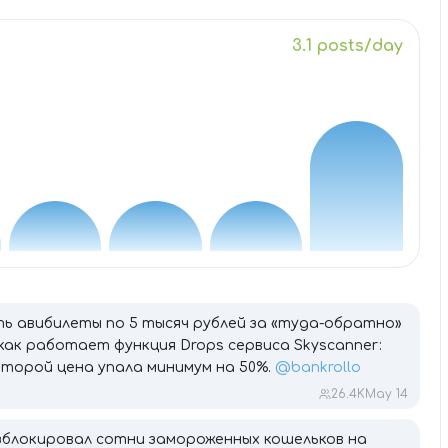
3.1 posts/day
ть авибилеты по 5 тысяч рублей за «туда-обратно»
 как работает функция Drops сервиса Skyscanner:
оторой цена упала минимум на 50%.
@bankrollo
26.4K
May 14
зблокировал сотни замороженных кошельков на