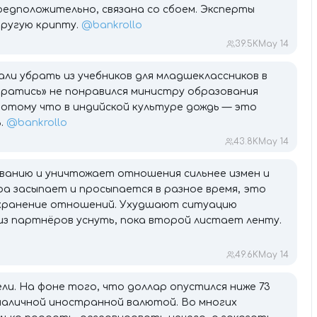
редположительно, связана со сбоем. Эксперты
другую крипту.
@bankrollo
39.5K
May 14
и убрать из учебников для младшеклассников в
кратись» не понравился министру образования
тому что в индийской культуре дождь — это
ь.
@bankrollo
43.8K
May 14
ванию и уничтожает отношения сильнее измен и
ара засыпает и просыпается в разное время, это
охранение отношений. Ухудшают ситуацию
з партнёров уснуть, пока второй листает ленту.
49.6K
May 14
и. На фоне того, что доллар опустился ниже 73
 наличной иностранной валютой. Во многих