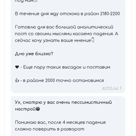
под ним📉
В течение дня жду отскока в район 2180-2200
Готовлю для вас большой аналитический
пост со своими мыслями касаемо падения. А
сейчас хочу узнать ваше мнение👇
Дно уже близко?
❤️ - Еще пару таких высадок и поставим
👍 - в районе 2000 точно остановимся
723
Jul 7
Ух, смотрю у вас очень пессимистичный
настрой😁
Понимаю вас, после 4 месяцев падения
сложно поверить в разворот