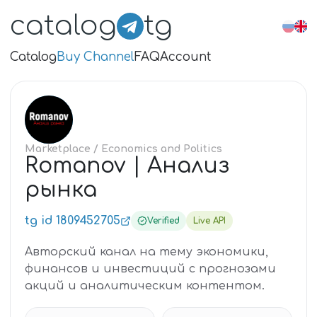
catalog
tg
Catalog
Buy Channel
FAQ
Account
RO
Marketplace
/ Economics and Politics
Romanov | Анализ
рынка
tg id 1809452705
Verified
Live API
Авторский канал на тему экономики,
финансов и инвестиций с прогнозами
акций и аналитическим контентом.