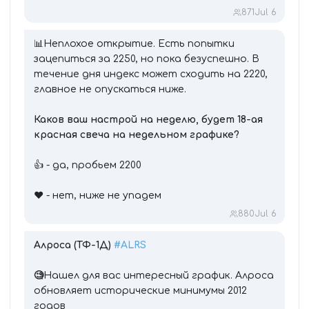
871
Jul 6
📊Неплохое открытие. Есть попытки
зацепиться за 2250, но пока безуспешно. В
течение дня индекс может сходить на 2220,
главное не опускаться ниже.
Каков ваш настрой на неделю, будет 18-ая
красная свеча на недельном графике?
👍 - да, пробьем 2200
❤️ - нет, ниже не упадем
880
Jul 6
Алроса (ТФ-1Д)
#ALRS
🧐
Нашел для вас интересный график. Алроса
обновляет исторические минимумы 2012
годов