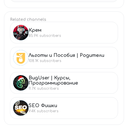
Related channels
Крем
КР
85.9K
subscribers
Льготы и Пособия | Родители
ЛЬ
108.1K
subscribers
BugUser | Курсы,
BU
Программирование
11.7K
subscribers
SEO Фишки
SE
9.4K
subscribers