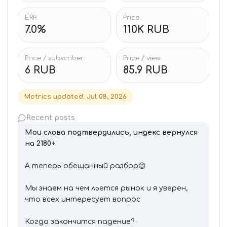
ERR
Price
7.0%
110K RUB
Price / subscriber
Price / view
6 RUB
85.9 RUB
Metrics updated
:
Jul 08, 2026
Recent posts
Мои слова подтвердились, индекс вернулся
на 2180+
А теперь обещанный разбор😉
Мы знаем на чем льется рынок и я уверен,
что всех интересует вопрос
Когда закончится падение?