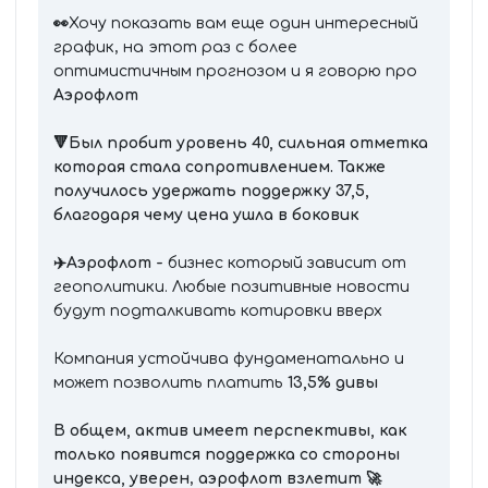
👀
Хочу показать вам еще один интересный
график, на этот раз с более
оптимистичным прогнозом и я говорю про
Аэрофлот
🔻Был пробит уровень 40, сильная отметка
которая стала сопротивлением. Также
получилось удержать поддержку 37,5,
благодаря чему цена ушла в боковик
✈️Аэрофлот -
бизнес который зависит от
геополитики. Любые позитивные новости
будут подталкивать котировки вверх
Компания устойчива фундаменатально и
может позволить платить
13,5% дивы
В общем, актив имеет перспективы, как
только появится поддержка со стороны
индекса, уверен
,
аэрофлот взлетит 🚀