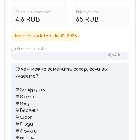
Price / subscriber
Price / view
4.6 RUB
65 RUB
Metrics updated
:
Jul 01, 2026
Recent posts
54
Jul 1
🙂
чем можно заменить сахар, если вы
худеете?
➖➖➖➖➖➖➖➖➖➖
💙𑀝у᥊᧐ɸρуκᴛы
💙𐌏ρᥱ᥊ᥙ
💙𐌑ёд
💙Вᥲρᥱньᥱ
💙𑀝ᥙρ᧐ᥰ
💙Яᴦ᧐ды
💙Фρуκᴛы
💙𐌿ᥲᥴᴛᥙ᧘ᥲ