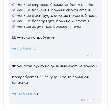
🦋 меньше стресса, больше заботы о себе
🩷 меньше волнения, большк спокойствия
🦋 меньше фастфуда, больше полезной пищи
🩷 меньше беспорядка, больше чистоты
🦋 меньше гаджетов, больше чтения
❤️‍🔥 — если попробуете!
че по бьюти?
1K
Jul 1
🩶 Лайфхак пучка на длинные густые волосы
потребуется 30 секунд и одна большая
шпилька
че по бьюти
?
1.1K
Jun 30