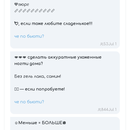
💙𐌿юρᥱ
📏📏📏📏📏📏📏📏📏📏
💘, если тоже любите сладенькое!!!
че по бьюти?
53
Jul 1
💋💋💋
сделать аккуратные ухоженные
ногти дома?
Без гель лака, самим!
❤️‍🔥 — если попробуете!
че по бьюти?
844
Jul 1
☺️
Меньше = БОЛЬШЕ
🪩