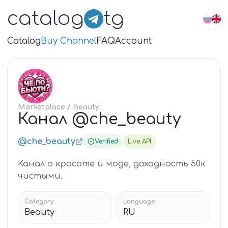
catalog
tg
Catalog
Buy Channel
FAQ
Account
КА
Marketplace
/ Beauty
Канал @che_beauty
@che_beauty
Verified
Live API
Канал о красоте и моде, доходность 50к
чистыми.
Category
Language
Beauty
RU