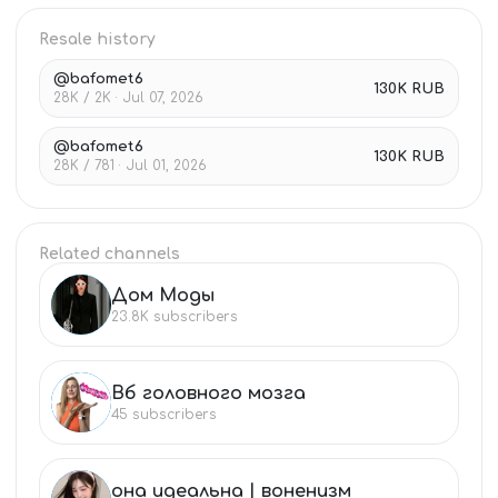
Resale history
@bafomet6
130K RUB
28K / 2K · Jul 07, 2026
@bafomet6
130K RUB
28K / 781 · Jul 01, 2026
Related channels
Дом Моды
ДО
23.8K
subscribers
Вб головного мозга
ВБ
45
subscribers
она идеальна | воненизм