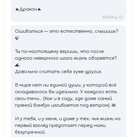
🔥Дракон🔥
10
May 13
Ошибаться — это естественно, слышишь?
🍃
Ты по-настоящему веришь, что после
одного неверного шага жизнь оборвётся?
🌊
Довольно считать себя хуже других.
В мире нет ни единой души, у которой всё
складывалось бы идеально. У каждого есть
свои тени... (Как и в саду, где даже самый
прямой бамбук изгибается под ветром). 🎋
И у тебя, и у меня, и даже у тех, чья жизнь на
первый взгляд предстает перед нами
безупречной.