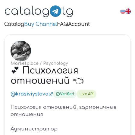
catalog
tg
Catalog
Buy Channel
FAQ
Account
💕
Marketplace
/ Psychology
💕 Психология
отношений 👈
@krasiviyslova
Verified
Live API
Психология отношений, гармоничные
отношения
Администратор