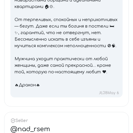
наваристыми борщами и идеальными
квартирами 🏠🍲.
От терпеливых, спокойных и неприхотливых
— бегут. Даже если ты богиня в постели 🛏️
✨, гарантий, что не отвергнут, нет.
Бессмысленно искать в себе изъяны и
мучиться комплексом неполноценности 🚫🧠.
Мужчина уходит практически от любой
женщины, даже самой прекрасной… кроме
той, которую по-настоящему любит ❤️.
🔥Дракон🔥
38
May 6
Seller
@
nad_rsem