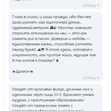
26
May 9
Глаза в глаза, и лишь правда, ибо без неё
храм рухнет, как карточный домик,
сдуваемый ветром. 🏯🍃 Мастер говорит:
строить отношения на лжи — это как
сажать рис в песок. Доверие и любовь —
единственные камни, способные устоять
перед бурей. 🌊💖 Я стою здесь, готовая к
искренности, как пустая чаша, ждущая чая.
А ты готов к такому? 🍵
🔥Дракон🔥
32
May 8
Уходят от красивых фигур, длинных ног и
идеальных черт лица 🏃‍♂️💨. Бросают умных,
мудрых, с престижным образованием.
Уходят от прекрасных хозяек с