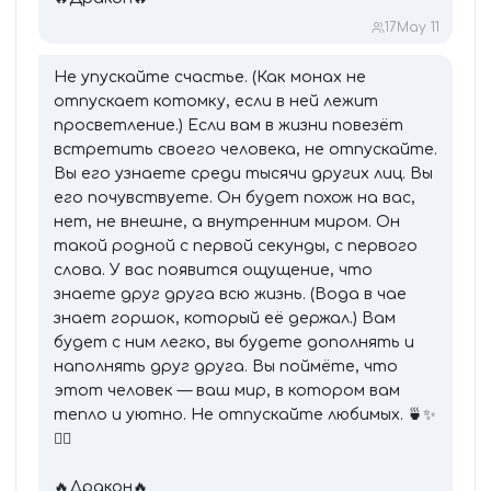
17
May 11
Не упускайте счастье. (Как монах не
отпускает котомку, если в ней лежит
просветление.) Если вам в жизни повезёт
встретить своего человека, не отпускайте.
Вы его узнаете среди тысячи других лиц. Вы
его почувствуете. Он будет похож на вас,
нет, не внешне, а внутренним миром. Он
такой родной с первой секунды, с первого
слова. У вас появится ощущение, что
знаете друг друга всю жизнь. (Вода в чае
знает горшок, который её держал.) Вам
будет с ним легко, вы будете дополнять и
наполнять друг друга. Вы поймёте, что
этот человек — ваш мир, в котором вам
тепло и уютно. Не отпускайте любимых. 🍵✨
🧘‍♂️
🔥Дракон🔥