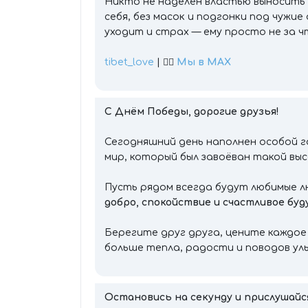
Никто не наделён властью выносить 
себя, без масок и подгонки под чужи
уходит и страх — ему просто не за ч
tibet_love
| 👉🏻
Мы в MAX
С Днём Победы, дорогие друзья!
Сегодняшний день наполнен особой 
мир, который был завоёван такой выс
Пусть рядом всегда будут любимые л
добро, спокойствие и счастливое бу
Берегите друг друга, цените каждое
больше тепла, радости и поводов ул
Остановись на секунду и прислушайся