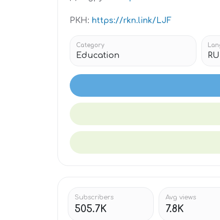
РКН:
https://rkn.link/LJF
Category
Lan
Education
RU
Subscribers
Avg views
505.7K
7.8K