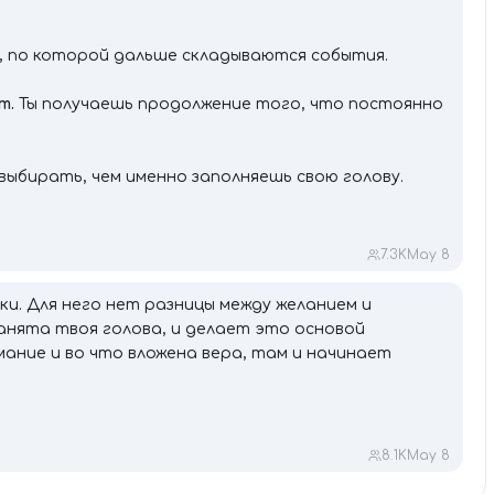
, по которой дальше складываются события.
т.
Ты получаешь продолжение того, что постоянно
выбирать, чем именно заполняешь свою голову.
7.3K
May 8
ки. Для него нет разницы между желанием и
анята твоя голова, и делает это основой
ание и во что вложена вера, там и начинает
8.1K
May 8