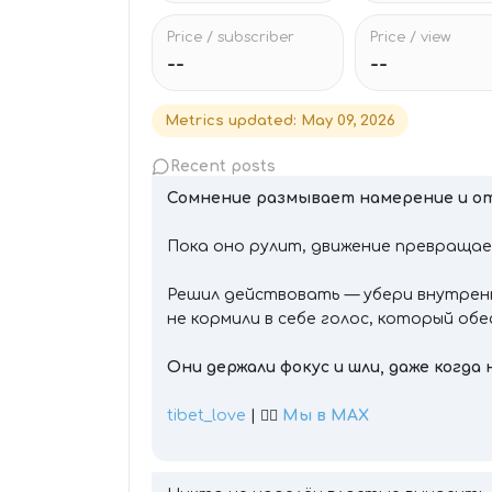
Price / subscriber
Price / view
--
--
Metrics updated
:
May 09, 2026
Recent posts
Сомнение размывает намерение и от
Пока оно рулит, движение превращае
Решил действовать — убери внутренн
не кормили в себе голос, который об
Они держали фокус и шли, даже когда 
tibet_love
| 👉🏻
Мы в MAX