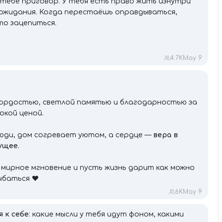
тебе приговор. У тебя есть право жить изнутри
е ожидания. Когда перестаёшь оправдываться,
то зацепиться.
4.7K
May 9
гордостью, светлой памятью и благодарностью за
окой ценой.
юди, дом согревает уютом, а сердце —
вера в
дущее
.
 мирное мгновение и пусть жизнь дарит как можно
ыбаться ❤️
6K
May 9
 к себе
: какие мысли у тебя идут фоном, какими