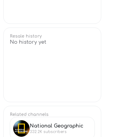
Resale history
No history yet
Related channels
National Geographic
NA
332.2K
subscribers