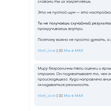
словами ты их закрепляешь.
Это не пустой шум — это настройка
Ты не получаешь случайный результа
прокручиваешь внутри.
Поэтому важно не просто думать, а 
tibet_love
| 👉🏻
Мы в MAX
Миру безразличны твои оценки и ярлы
страхом. Он подхватывает то, чем з
происходящего. Куда направлено вним
складываться реальность.
tibet_love
| 👉🏻
Мы в MAX