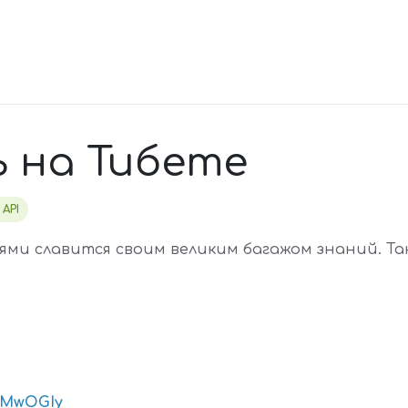
 на Тибете
 API
ми славится своим великим багажом знаний. Та
4aMwOGIy