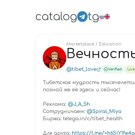
catalog
tg
Marketplace
/ Education
Вечность
ВЕ
@tibet_love
Verified
Live
Тибетская мудрость тысячелетия
познай же её здесь и сейчас!
Реклама:
@J_A_Sh
Сотрудничаем:
@Spiral_Miya
Биржа: telega.in/c/tibet_health
Для друга:
https://t.me/+h6SiY1fw