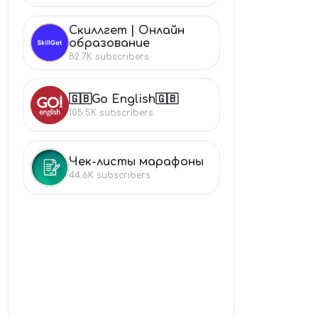
Скиллгет | Онлайн
СК
образование
82.7K
subscribers
🇬🇧Go English🇬🇧
🇬
105.5K
subscribers
Чек-листы марафоны
ЧЕ
44.6K
subscribers