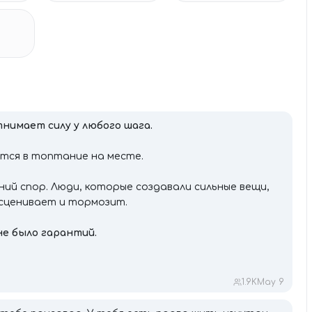
нимает силу у любого шага.
тся в топтание на месте.
ий спор. Люди, которые создавали сильные вещи,
есценивает и тормозит.
не было гарантий.
1.9K
May 9